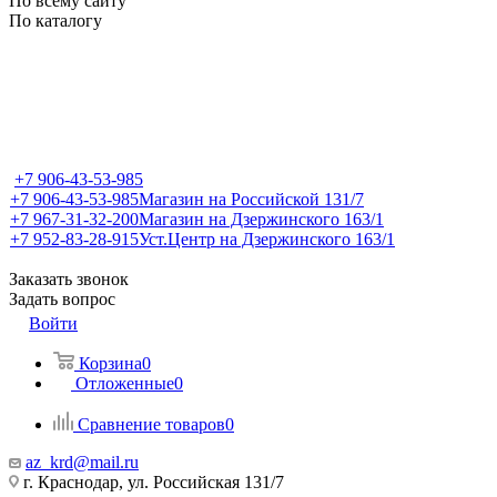
По всему сайту
По каталогу
+7 906-43-53-985
+7 906-43-53-985
Магазин на Российской 131/7
+7 967-31-32-200
Магазин на Дзержинского 163/1
+7 952-83-28-915
Уст.Центр на Дзержинского 163/1
Заказать звонок
Задать вопрос
Войти
Корзина
0
Отложенные
0
Сравнение товаров
0
az_krd@mail.ru
г. Краснодар, ул. Российская 131/7