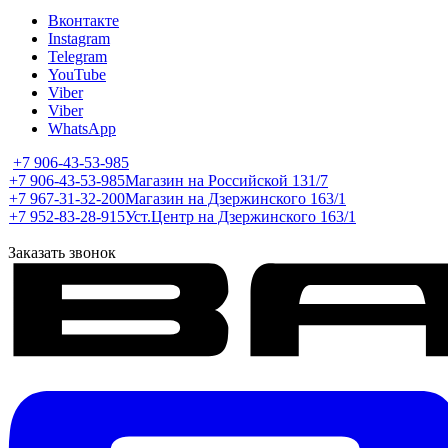
Вконтакте
Instagram
Telegram
YouTube
Viber
Viber
WhatsApp
+7 906-43-53-985
+7 906-43-53-985
Магазин на Российской 131/7
+7 967-31-32-200
Магазин на Дзержинского 163/1
+7 952-83-28-915
Уст.Центр на Дзержинского 163/1
Заказать звонок