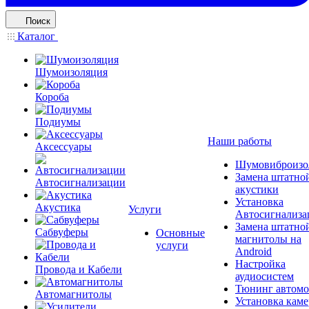
Поиск
Каталог
Шумоизоляция
Короба
Подиумы
Наши работы
Аксессуары
Шумовиброизо
Замена штатно
Автосигнализации
акустики
Установка
Акустика
Услуги
Автосигнализа
Замена штатно
Сабвуферы
Основные
магнитолы на
услуги
Android
Настройка
Провода и Кабели
аудиосистем
Тюнинг автомо
Автомагнитолы
Установка каме