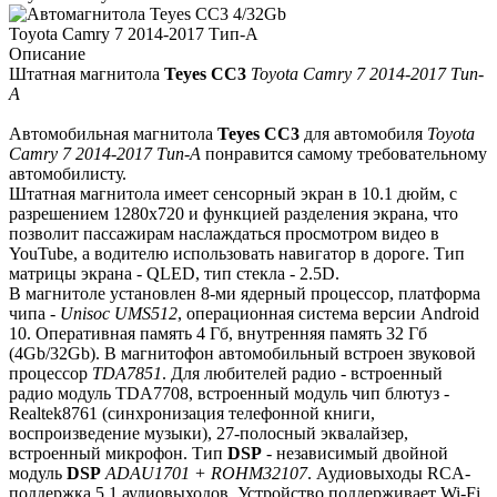
Описание
Штатная магнитола
Teyes СС3
Toyota Camry 7 2014-2017 Тип-
A
Автомобильная магнитола
Teyes СС3
для автомобиля
Toyota
Camry 7 2014-2017 Тип-A
понравится самому требовательному
автомобилисту.
Штатная магнитола имеет сенсорный экран в 10.1 дюйм, с
разрешением 1280х720 и функцией разделения экрана, что
позволит пассажирам наслаждаться просмотром видео в
YouTube, а водителю использовать навигатор в дороге. Тип
матрицы экрана - QLED, тип стекла - 2.5D.
В магнитоле установлен 8-ми ядерный процессор, платформа
чипа -
Unisoc UMS512
, операционная система версии Android
10. Оперативная память 4 Гб, внутренняя память 32 Гб
(4Gb/32Gb). В магнитофон автомобильный встроен звуковой
процессор
TDA7851
. Для любителей радио - встроенный
радио модуль TDA7708, встроенный модуль чип блютуз -
Realtek8761 (синхронизация телефонной книги,
воспроизведение музыки), 27-полосный эквалайзер,
встроенный микрофон. Тип
DSP
- независимый двойной
модуль
DSP
ADAU1701 + ROHM32107
. Аудиовыходы RCA-
поддержка 5.1 аудиовыходов. Устройство поддерживает Wi-Fi