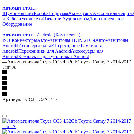
—
Автомагнитолы
Шумоизоляция
Короба
Подиумы
Аксессуары
Автосигнализации
и Кабели
Усилители
Питание Аудиосистем
Дополнительное
Оборудование
—
Автомагнитолы Android (Комплекты)
ISO-Коннекторы
Автомагнитолы 1DIN-2DIN
Автомагнитолы
Android (Универсальные)
Переходные Рамки для
Android
Переходники для Android
Аксессуары для
Android
Комплекты для установки Android
—
Автомагнитола Teyes CC3 4/32Gb Toyota Camry 7 2014-2017
Тип-A
Артикул:
TCC3 TC7A1417