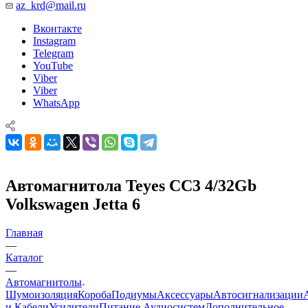
az_krd@mail.ru
Вконтакте
Instagram
Telegram
YouTube
Viber
Viber
WhatsApp
Автомагнитола Teyes CC3 4/32Gb
Volkswagen Jetta 6
Главная
—
Каталог
—
Автомагнитолы
Шумоизоляция
Короба
Подиумы
Аксессуары
Автосигнализации
и Кабели
Усилители
Питание Аудиосистем
Дополнительное