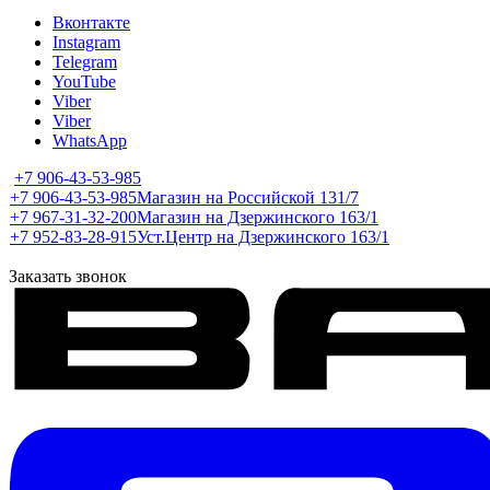
Вконтакте
Instagram
Telegram
YouTube
Viber
Viber
WhatsApp
+7 906-43-53-985
+7 906-43-53-985
Магазин на Российской 131/7
+7 967-31-32-200
Магазин на Дзержинского 163/1
+7 952-83-28-915
Уст.Центр на Дзержинского 163/1
Заказать звонок