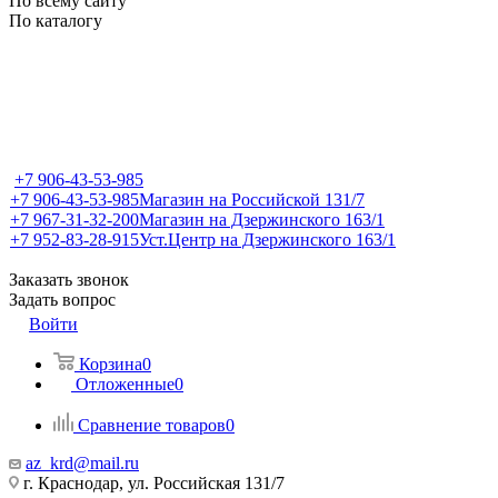
По всему сайту
По каталогу
+7 906-43-53-985
+7 906-43-53-985
Магазин на Российской 131/7
+7 967-31-32-200
Магазин на Дзержинского 163/1
+7 952-83-28-915
Уст.Центр на Дзержинского 163/1
Заказать звонок
Задать вопрос
Войти
Корзина
0
Отложенные
0
Сравнение товаров
0
az_krd@mail.ru
г. Краснодар, ул. Российская 131/7