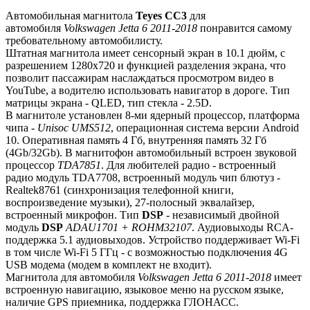
Автомобильная магнитола
Teyes СС3
для
автомобиля
Volkswagen Jetta 6 2011-2018
понравится самому
требовательному автомобилисту.
Штатная магнитола имеет сенсорный экран в 10.1 дюйм, с
разрешением 1280х720 и функцией разделения экрана, что
позволит пассажирам наслаждаться просмотром видео в
YouTube, а водителю использовать навигатор в дороге. Тип
матрицы экрана - QLED, тип стекла - 2.5D.
В магнитоле установлен 8-ми ядерный процессор, платформа
чипа -
Unisoc UMS512
, операционная система версии Android
10. Оперативная память 4 Гб, внутренняя память 32 Гб
(4Gb/32Gb). В магнитофон автомобильный встроен звуковой
процессор
TDA7851
. Для любителей радио - встроенный
радио модуль TDA7708, встроенный модуль чип блютуз -
Realtek8761 (синхронизация телефонной книги,
воспроизведение музыки), 27-полосный эквалайзер,
встроенный микрофон. Тип
DSP
- независимый двойной
модуль
DSP
ADAU1701 + ROHM32107
. Аудиовыходы RCA-
поддержка 5.1 аудиовыходов. Устройство поддерживает Wi-Fi
в том числе Wi-Fi 5 ГГц - с возможностью подключения 4G
USB модема (модем в комплект не входит).
Магнитола для автомобиля
Volkswagen Jetta 6 2011-2018
имеет
встроенную навигацию, языковое меню на русском языке,
наличие GPS приемника, поддержка ГЛОНАСС.