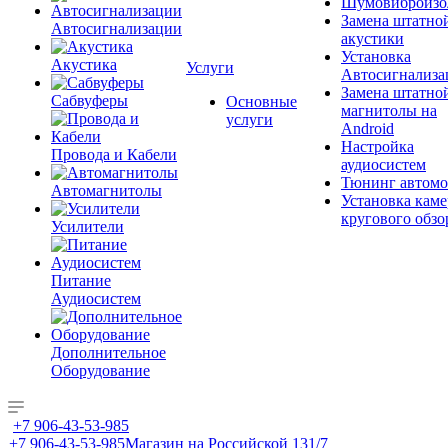
Шумовиброизо
Замена штатно
Автосигнализации
акустики
Установка
Акустика
Услуги
Автосигнализа
Замена штатно
Сабвуферы
Основные
магнитолы на
услуги
Android
Настройка
Провода и Кабели
аудиосистем
Тюнинг автомо
Автомагнитолы
Установка каме
кругового обзо
Усилители
Питание
Аудиосистем
Дополнительное
Оборудование
+7 906-43-53-985
+7 906-43-53-985
Магазин на Российской 131/7