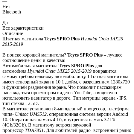
—
Нет
Bluetooth
—
Да
Все характеристики
Описание
Штатная магнитола
Teyes SPRO Plus
Hyundai Creta 1/IX25
2015-2019
В поиске хорошей магнитолы?
Teyes SPRO Plus
– лучшее
соотношение цены и качества!
Автомобильная магнитола
Teyes SPRO Plus
для
автомобиля
Hyundai Creta 1/IX25 2015-2019
понравится
самому требовательному автомобилисту. Штатная магнитола
имеет сенсорный экран в 10.1 дюйм, с разрешением 1280х720
и функцией разделения экрана. Что позволит пассажирам
наслаждаться просмотром видео в YouTube, а водителю
использовать навигатор в дороге. Тип матрицы экрана - IPS,
тип стекла - 2.5D.
В магнитоле установлен 8-ми ядерный процессор, платформа
чипа-
Unisoc UMS512
, операционная система версии Android
10. Оперативная память 4 Гб, внутренняя память 32 Гб
(4Gb/32Gb). В магнитолу встроен звуковой
процессор
TDA7851
. Для любителей радио- встроенный радио