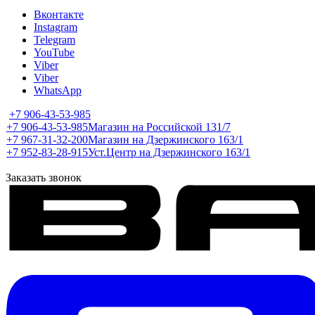
Вконтакте
Instagram
Telegram
YouTube
Viber
Viber
WhatsApp
+7 906-43-53-985
+7 906-43-53-985
Магазин на Российской 131/7
+7 967-31-32-200
Магазин на Дзержинского 163/1
+7 952-83-28-915
Уст.Центр на Дзержинского 163/1
Заказать звонок