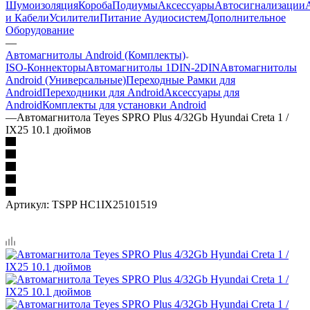
Шумоизоляция
Короба
Подиумы
Аксессуары
Автосигнализации
и Кабели
Усилители
Питание Аудиосистем
Дополнительное
Оборудование
—
Автомагнитолы Android (Комплекты)
ISO-Коннекторы
Автомагнитолы 1DIN-2DIN
Автомагнитолы
Android (Универсальные)
Переходные Рамки для
Android
Переходники для Android
Аксессуары для
Android
Комплекты для установки Android
—
Автомагнитола Teyes SPRO Plus 4/32Gb Hyundai Creta 1 /
IX25 10.1 дюймов
Артикул:
TSPP HC1IX25101519