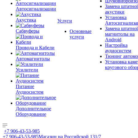
Шумовиброизо
Замена штатно
Автосигнализации
акустики
Установка
Акустика
Услуги
Автосигнализа
Замена штатно
Сабвуферы
Основные
магнитолы на
услуги
Android
Настройка
Провода и Кабели
аудиосистем
Тюнинг автомо
Автомагнитолы
Установка каме
кругового обзо
Усилители
Питание
Аудиосистем
Дополнительное
Оборудование
+7 906-43-53-985
+7 906-43-53-985
Магазин на Российской 131/7