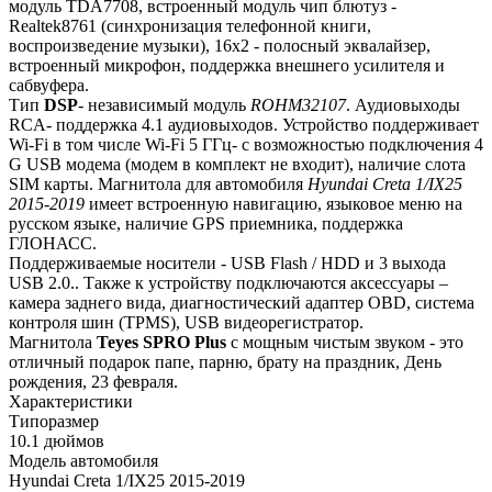
модуль TDA7708, встроенный модуль чип блютуз -
Realtek8761 (синхронизация телефонной книги,
воспроизведение музыки), 16х2 - полосный эквалайзер,
встроенный микрофон, поддержка внешнего усилителя и
сабвуфера.
Тип
DSP
- независимый модуль
ROHM32107
. Аудиовыходы
RCA- поддержка 4.1 аудиовыходов. Устройство поддерживает
Wi-Fi в том числе Wi-Fi 5 ГГц- с возможностью подключения 4
G USB модема (модем в комплект не входит), наличие слота
SIM карты. Магнитола для автомобиля
Hyundai Creta 1/IX25
2015-2019
имеет встроенную навигацию, языковое меню на
русском языке, наличие GPS приемника, поддержка
ГЛОНАСС.
Поддерживаемые носители - USB Flash / HDD и 3 выхода
USB 2.0.. Также к устройству подключаются аксессуары –
камера заднего вида, диагностический адаптер OBD, система
контроля шин (TPMS), USB видеорегистратор.
Магнитола
Teyes
SPRO Plus
с мощным чистым звуком - это
отличный подарок папе, парню, брату на праздник, День
рождения, 23 февраля.
Характеристики
Типоразмер
10.1 дюймов
Модель автомобиля
Hyundai Creta 1/IX25 2015-2019