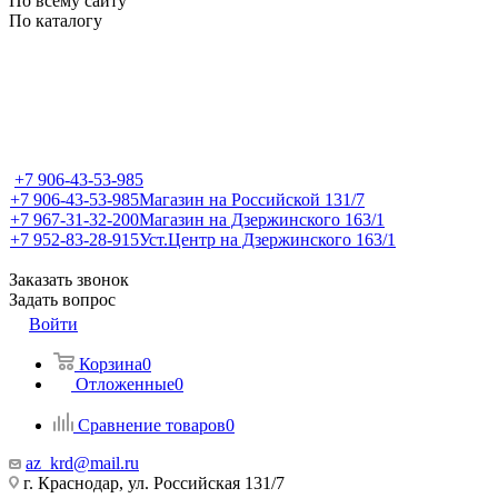
По всему сайту
По каталогу
+7 906-43-53-985
+7 906-43-53-985
Магазин на Российской 131/7
+7 967-31-32-200
Магазин на Дзержинского 163/1
+7 952-83-28-915
Уст.Центр на Дзержинского 163/1
Заказать звонок
Задать вопрос
Войти
Корзина
0
Отложенные
0
Сравнение товаров
0
az_krd@mail.ru
г. Краснодар, ул. Российская 131/7