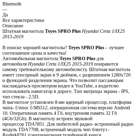
Bluetooth
—
Да
Все характеристики
Описание
Штатная магнитола
Teyes SPRO Plus
Hyundai Creta 1/IX25
2015-2019
В поиске хорошей магнитолы?
Teyes SPRO Plus
– лучшее
соотношение цены и качества!
Автомобильная магнитола
Teyes SPRO Plus
для
автомобиля
Hyundai Creta 1/IX25 2015-2019
понравится
самому требовательному автомобилисту. Штатная магнитола
имеет сенсорный экран в 9 дюймов, с разрешением 1280х720
и функцией разделения экрана. Что позволит пассажирам
наслаждаться просмотром видео в YouTube, а водителю
использовать навигатор в дороге. Тип матрицы экрана - IPS,
тип стекла - 2.5D.
В магнитоле установлен 8-ми ядерный процессор, платформа
чипа-
Unisoc UMS512
, операционная система версии Android
10. Оперативная память 4 Гб, внутренняя память 32 Гб
(4Gb/32Gb). В магнитолу встроен звуковой
процессор
TDA7851
. Для любителей радио- встроенный радио
модуль TDA7708, встроенный модуль чип блютуз -
Realtek8761 (синхронизация телефонной книги,