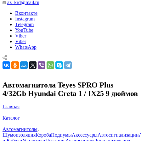
az_krd@mail.ru
Вконтакте
Instagram
Telegram
YouTube
Viber
Viber
WhatsApp
Автомагнитола Teyes SPRO Plus
4/32Gb Hyundai Creta 1 / IX25 9 дюймов
Главная
—
Каталог
—
Автомагнитолы
Шумоизоляция
Короба
Подиумы
Аксессуары
Автосигнализации
и Кабели
Усилители
Питание Аудиосистем
Дополнительное