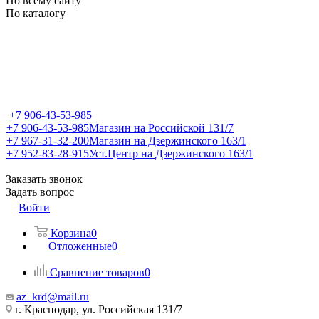
По всему сайту
По каталогу
+7 906-43-53-985
+7 906-43-53-985
Магазин на Российской 131/7
+7 967-31-32-200
Магазин на Дзержинского 163/1
+7 952-83-28-915
Уст.Центр на Дзержинского 163/1
Заказать звонок
Задать вопрос
Войти
Корзина
0
Отложенные
0
Сравнение товаров
0
az_krd@mail.ru
г. Краснодар, ул. Российская 131/7