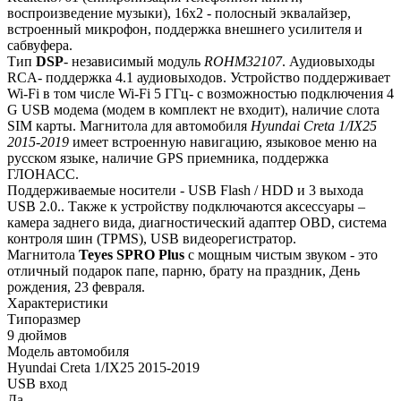
воспроизведение музыки), 16х2 - полосный эквалайзер,
встроенный микрофон, поддержка внешнего усилителя и
сабвуфера.
Тип
DSP
- независимый модуль
ROHM32107
. Аудиовыходы
RCA- поддержка 4.1 аудиовыходов. Устройство поддерживает
Wi-Fi в том числе Wi-Fi 5 ГГц- с возможностью подключения 4
G USB модема (модем в комплект не входит), наличие слота
SIM карты. Магнитола для автомобиля
Hyundai Creta 1/IX25
2015-2019
имеет встроенную навигацию, языковое меню на
русском языке, наличие GPS приемника, поддержка
ГЛОНАСС.
Поддерживаемые носители - USB Flash / HDD и 3 выхода
USB 2.0.. Также к устройству подключаются аксессуары –
камера заднего вида, диагностический адаптер OBD, система
контроля шин (TPMS), USB видеорегистратор.
Магнитола
Teyes
SPRO Plus
с мощным чистым звуком - это
отличный подарок папе, парню, брату на праздник, День
рождения, 23 февраля.
Характеристики
Типоразмер
9 дюймов
Модель автомобиля
Hyundai Creta 1/IX25 2015-2019
USB вход
Да