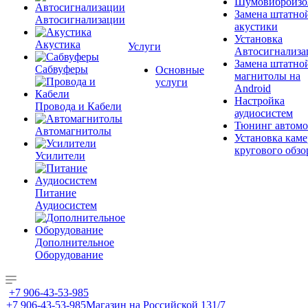
Шумовиброизо
Замена штатно
Автосигнализации
акустики
Установка
Акустика
Услуги
Автосигнализа
Замена штатно
Сабвуферы
Основные
магнитолы на
услуги
Android
Настройка
Провода и Кабели
аудиосистем
Тюнинг автомо
Автомагнитолы
Установка каме
кругового обзо
Усилители
Питание
Аудиосистем
Дополнительное
Оборудование
+7 906-43-53-985
+7 906-43-53-985
Магазин на Российской 131/7