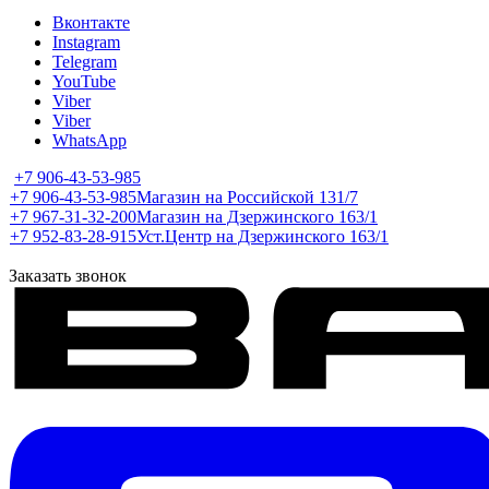
Вконтакте
Instagram
Telegram
YouTube
Viber
Viber
WhatsApp
+7 906-43-53-985
+7 906-43-53-985
Магазин на Российской 131/7
+7 967-31-32-200
Магазин на Дзержинского 163/1
+7 952-83-28-915
Уст.Центр на Дзержинского 163/1
Заказать звонок