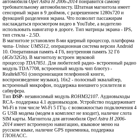
автомобиля
Opel Astra H 2006-2014
понравится самому
требовательному автомобилисту. Штатная магнитола имеет
сенсорный экран в 9 дюймов, с разрешением 1280х720 и
функцией разделения экрана. Что позволит пассажирам
наслаждаться просмотром видео в YouTube, а водителю
использовать навигатор в дороге. Тип матрицы экрана - IPS,
тип стекла - 2.5D.
В магнитоле установлен 8-ми ядерный процессор, платформа
чипа-
Unisoc UMS512
, операционная система версии Android
10. Оперативная память 4 Гб, внутренняя память 32 Гб
(4Gb/32Gb). В магнитолу встроен звуковой
процессор
TDA7851
. Для любителей радио- встроенный радио
модуль TDA7708, встроенный модуль чип блютуз -
Realtek8761 (синхронизация телефонной книги,
воспроизведение музыки), 16х2 - полосный эквалайзер,
встроенный микрофон, поддержка внешнего усилителя и
сабвуфера.
Тип
DSP
- независимый модуль
ROHM32107
. Аудиовыходы
RCA- поддержка 4.1 аудиовыходов. Устройство поддерживает
Wi-Fi в том числе Wi-Fi 5 ГГц- с возможностью подключения 4
G USB модема (модем в комплект не входит), наличие слота
SIM карты. Магнитола для автомобиля
Opel Astra H 2006-
2014
имеет встроенную навигацию, языковое меню на
русском языке, наличие GPS приемника, поддержка
ГЛОНАСС.