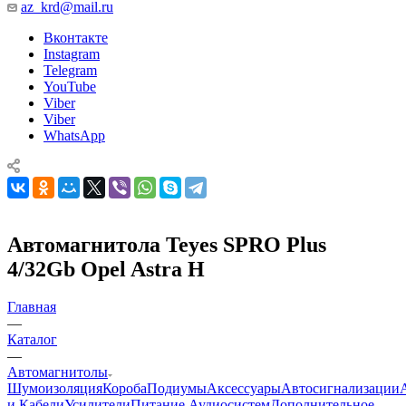
az_krd@mail.ru
Вконтакте
Instagram
Telegram
YouTube
Viber
Viber
WhatsApp
Автомагнитола Teyes SPRO Plus
4/32Gb Opel Astra H
Главная
—
Каталог
—
Автомагнитолы
Шумоизоляция
Короба
Подиумы
Аксессуары
Автосигнализации
и Кабели
Усилители
Питание Аудиосистем
Дополнительное