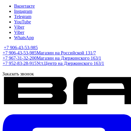
Вконтакте
Instagram
Telegram
YouTube
Viber
Viber
WhatsApp
+7 906-43-53-985
+7 906-43-53-985
Магазин на Российской 131/7
+7 967-31-32-200
Магазин на Дзержинского 163/1
+7 952-83-28-915
Уст.Центр на Дзержинского 163/1
Заказать звонок