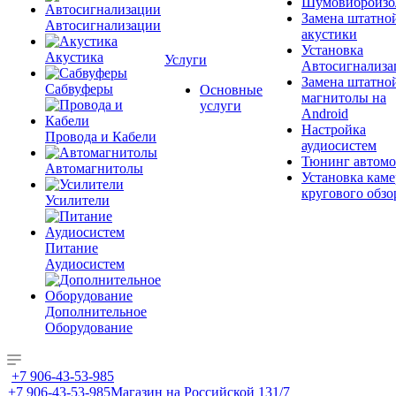
Шумовиброизо
Замена штатно
Автосигнализации
акустики
Установка
Акустика
Услуги
Автосигнализа
Замена штатно
Сабвуферы
Основные
магнитолы на
услуги
Android
Настройка
Провода и Кабели
аудиосистем
Тюнинг автомо
Автомагнитолы
Установка каме
кругового обзо
Усилители
Питание
Аудиосистем
Дополнительное
Оборудование
+7 906-43-53-985
+7 906-43-53-985
Магазин на Российской 131/7