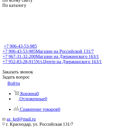
По всему сайту
По каталогу
+7 906-43-53-985
+7 906-43-53-985
Магазин на Российской 131/7
+7 967-31-32-200
Магазин на Дзержинского 163/1
+7 952-83-28-915
Уст.Центр на Дзержинского 163/1
Заказать звонок
Задать вопрос
Войти
Корзина
0
Отложенные
0
Сравнение товаров
0
az_krd@mail.ru
г. Краснодар, ул. Российская 131/7