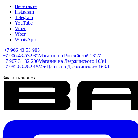
Вконтакте
Instagram
Telegram
YouTube
Viber
Viber
WhatsApp
+7 906-43-53-985
+7 906-43-53-985
Магазин на Российской 131/7
+7 967-31-32-200
Магазин на Дзержинского 163/1
+7 952-83-28-915
Уст.Центр на Дзержинского 163/1
Заказать звонок