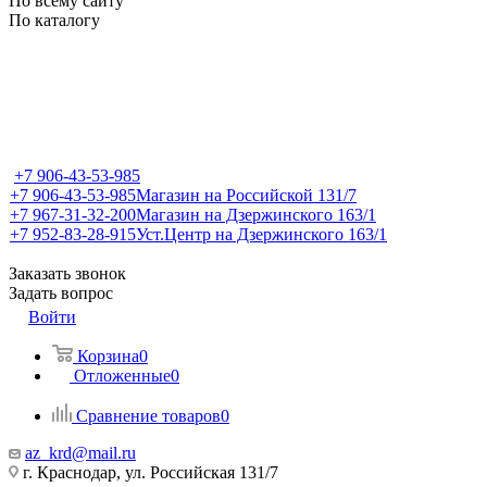
По всему сайту
По каталогу
+7 906-43-53-985
+7 906-43-53-985
Магазин на Российской 131/7
+7 967-31-32-200
Магазин на Дзержинского 163/1
+7 952-83-28-915
Уст.Центр на Дзержинского 163/1
Заказать звонок
Задать вопрос
Войти
Корзина
0
Отложенные
0
Сравнение товаров
0
az_krd@mail.ru
г. Краснодар, ул. Российская 131/7