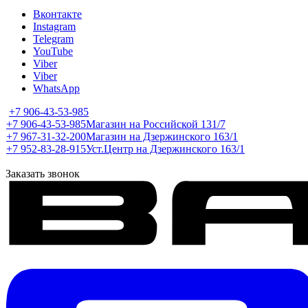
Вконтакте
Instagram
Telegram
YouTube
Viber
Viber
WhatsApp
+7 906-43-53-985
+7 906-43-53-985
Магазин на Российской 131/7
+7 967-31-32-200
Магазин на Дзержинского 163/1
+7 952-83-28-915
Уст.Центр на Дзержинского 163/1
Заказать звонок