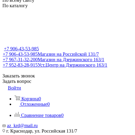
По всему сайту
По каталогу
+7 906-43-53-985
+7 906-43-53-985
Магазин на Российской 131/7
+7 967-31-32-200
Магазин на Дзержинского 163/1
+7 952-83-28-915
Уст.Центр на Дзержинского 163/1
Заказать звонок
Задать вопрос
Войти
Корзина
0
Отложенные
0
Сравнение товаров
0
az_krd@mail.ru
г. Краснодар, ул. Российская 131/7