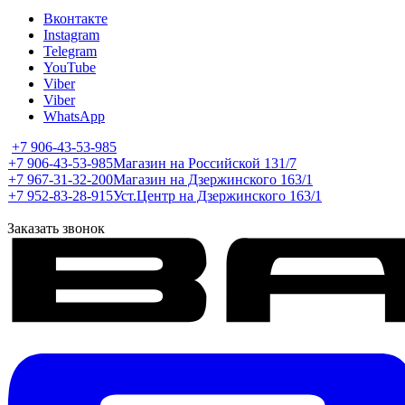
Вконтакте
Instagram
Telegram
YouTube
Viber
Viber
WhatsApp
+7 906-43-53-985
+7 906-43-53-985
Магазин на Российской 131/7
+7 967-31-32-200
Магазин на Дзержинского 163/1
+7 952-83-28-915
Уст.Центр на Дзержинского 163/1
Заказать звонок