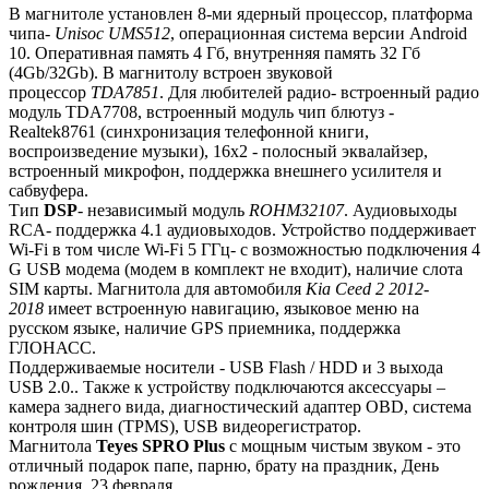
В магнитоле установлен 8-ми ядерный процессор, платформа
чипа-
Unisoc UMS512
, операционная система версии Android
10. Оперативная память 4 Гб, внутренняя память 32 Гб
(4Gb/32Gb). В магнитолу встроен звуковой
процессор
TDA7851
. Для любителей радио- встроенный радио
модуль TDA7708, встроенный модуль чип блютуз -
Realtek8761 (синхронизация телефонной книги,
воспроизведение музыки), 16х2 - полосный эквалайзер,
встроенный микрофон, поддержка внешнего усилителя и
сабвуфера.
Тип
DSP
- независимый модуль
ROHM32107
. Аудиовыходы
RCA- поддержка 4.1 аудиовыходов. Устройство поддерживает
Wi-Fi в том числе Wi-Fi 5 ГГц- с возможностью подключения 4
G USB модема (модем в комплект не входит), наличие слота
SIM карты. Магнитола для автомобиля
Kia Ceed 2 2012-
2018
имеет встроенную навигацию, языковое меню на
русском языке, наличие GPS приемника, поддержка
ГЛОНАСС.
Поддерживаемые носители - USB Flash / HDD и 3 выхода
USB 2.0.. Также к устройству подключаются аксессуары –
камера заднего вида, диагностический адаптер OBD, система
контроля шин (TPMS), USB видеорегистратор.
Магнитола
Teyes
SPRO Plus
с мощным чистым звуком - это
отличный подарок папе, парню, брату на праздник, День
рождения, 23 февраля.