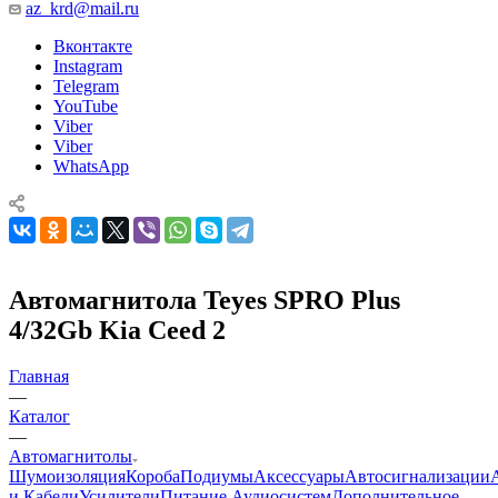
az_krd@mail.ru
Вконтакте
Instagram
Telegram
YouTube
Viber
Viber
WhatsApp
Автомагнитола Teyes SPRO Plus
4/32Gb Kia Ceed 2
Главная
—
Каталог
—
Автомагнитолы
Шумоизоляция
Короба
Подиумы
Аксессуары
Автосигнализации
и Кабели
Усилители
Питание Аудиосистем
Дополнительное