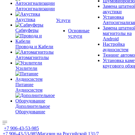
Шумовиброизо
Замена штатно
Автосигнализации
акустики
Установка
Акустика
Услуги
Автосигнализа
Замена штатно
Сабвуферы
Основные
магнитолы на
услуги
Android
Настройка
Провода и Кабели
аудиосистем
Тюнинг автомо
Автомагнитолы
Установка каме
кругового обзо
Усилители
Питание
Аудиосистем
Дополнительное
Оборудование
+7 906-43-53-985
+7 906-43-53-985
Магазин на Российской 131/7