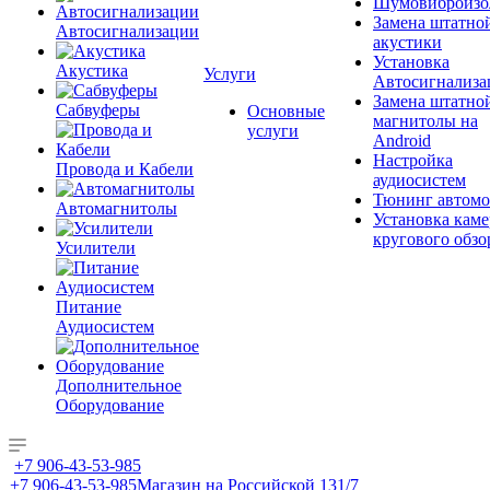
Шумовиброизо
Замена штатно
Автосигнализации
акустики
Установка
Акустика
Услуги
Автосигнализа
Замена штатно
Сабвуферы
Основные
магнитолы на
услуги
Android
Настройка
Провода и Кабели
аудиосистем
Тюнинг автомо
Автомагнитолы
Установка каме
кругового обзо
Усилители
Питание
Аудиосистем
Дополнительное
Оборудование
+7 906-43-53-985
+7 906-43-53-985
Магазин на Российской 131/7