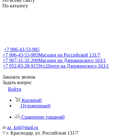
По всему сайту
По каталогу
+7 906-43-53-985
+7 906-43-53-985
Магазин на Российской 131/7
+7 967-31-32-200
Магазин на Дзержинского 163/1
+7 952-83-28-915
Уст.Центр на Дзержинского 163/1
Заказать звонок
Задать вопрос
Войти
Корзина
0
Отложенные
0
Сравнение товаров
0
az_krd@mail.ru
г. Краснодар, ул. Российская 131/7