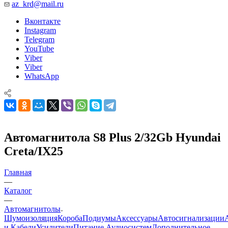
az_krd@mail.ru
Вконтакте
Instagram
Telegram
YouTube
Viber
Viber
WhatsApp
Автомагнитола S8 Plus 2/32Gb Hyundai
Creta/IX25
Главная
—
Каталог
—
Автомагнитолы
Шумоизоляция
Короба
Подиумы
Аксессуары
Автосигнализации
и Кабели
Усилители
Питание Аудиосистем
Дополнительное