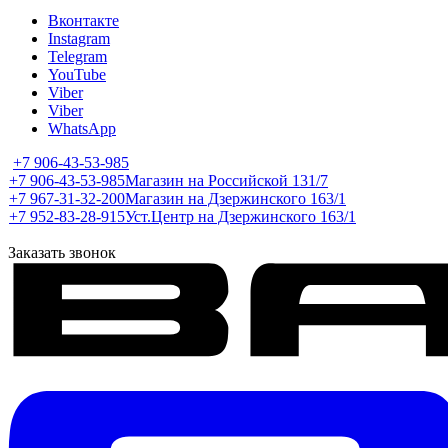
Вконтакте
Instagram
Telegram
YouTube
Viber
Viber
WhatsApp
+7 906-43-53-985
+7 906-43-53-985
Магазин на Российской 131/7
+7 967-31-32-200
Магазин на Дзержинского 163/1
+7 952-83-28-915
Уст.Центр на Дзержинского 163/1
Заказать звонок