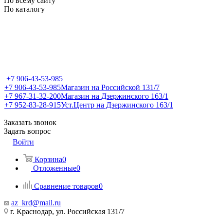
По всему сайту
По каталогу
+7 906-43-53-985
+7 906-43-53-985
Магазин на Российской 131/7
+7 967-31-32-200
Магазин на Дзержинского 163/1
+7 952-83-28-915
Уст.Центр на Дзержинского 163/1
Заказать звонок
Задать вопрос
Войти
Корзина
0
Отложенные
0
Сравнение товаров
0
az_krd@mail.ru
г. Краснодар, ул. Российская 131/7