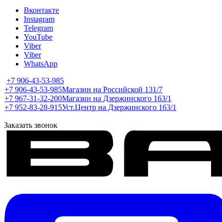
Вконтакте
Instagram
Telegram
YouTube
Viber
Viber
WhatsApp
+7 906-43-53-985
+7 906-43-53-985
Магазин на Российской 131/7
+7 967-31-32-200
Магазин на Дзержинского 163/1
+7 952-83-28-915
Уст.Центр на Дзержинского 163/1
Заказать звонок