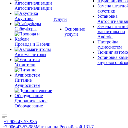
Шумовиброизо
Замена штатно
Автосигнализации
акустики
Установка
Акустика
Услуги
Автосигнализа
Замена штатно
Сабвуферы
Основные
магнитолы на
услуги
Android
Настройка
Провода и Кабели
аудиосистем
Тюнинг автомо
Автомагнитолы
Установка каме
кругового обзо
Усилители
Питание
Аудиосистем
Дополнительное
Оборудование
+7 906-43-53-985
+7 906-43-53-985
Магазин на Российской 131/7