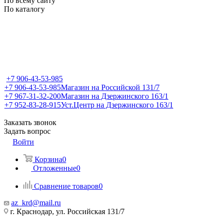
По всему сайту
По каталогу
+7 906-43-53-985
+7 906-43-53-985
Магазин на Российской 131/7
+7 967-31-32-200
Магазин на Дзержинского 163/1
+7 952-83-28-915
Уст.Центр на Дзержинского 163/1
Заказать звонок
Задать вопрос
Войти
Корзина
0
Отложенные
0
Сравнение товаров
0
az_krd@mail.ru
г. Краснодар, ул. Российская 131/7