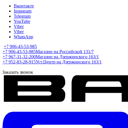
Вконтакте
Instagram
Telegram
YouTube
Viber
Viber
WhatsApp
+7 906-43-53-985
+7 906-43-53-985
Магазин на Российской 131/7
+7 967-31-32-200
Магазин на Дзержинского 163/1
+7 952-83-28-915
Уст.Центр на Дзержинского 163/1
Заказать звонок