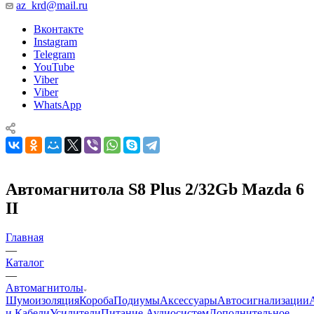
az_krd@mail.ru
Вконтакте
Instagram
Telegram
YouTube
Viber
Viber
WhatsApp
Автомагнитола S8 Plus 2/32Gb Mazda 6
II
Главная
—
Каталог
—
Автомагнитолы
Шумоизоляция
Короба
Подиумы
Аксессуары
Автосигнализации
и Кабели
Усилители
Питание Аудиосистем
Дополнительное