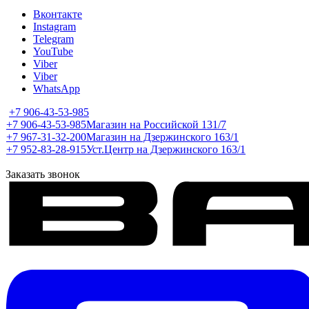
Вконтакте
Instagram
Telegram
YouTube
Viber
Viber
WhatsApp
+7 906-43-53-985
+7 906-43-53-985
Магазин на Российской 131/7
+7 967-31-32-200
Магазин на Дзержинского 163/1
+7 952-83-28-915
Уст.Центр на Дзержинского 163/1
Заказать звонок