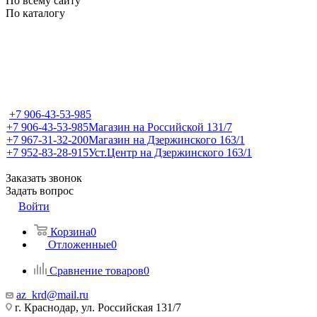
По всему сайту
По каталогу
+7 906-43-53-985
+7 906-43-53-985
Магазин на Российской 131/7
+7 967-31-32-200
Магазин на Дзержинского 163/1
+7 952-83-28-915
Уст.Центр на Дзержинского 163/1
Заказать звонок
Задать вопрос
Войти
Корзина
0
Отложенные
0
Сравнение товаров
0
az_krd@mail.ru
г. Краснодар, ул. Российская 131/7