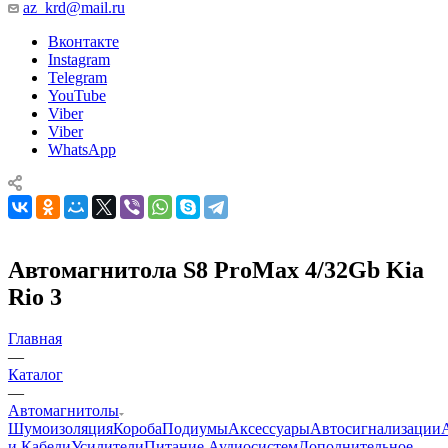
az_krd@mail.ru
Вконтакте
Instagram
Telegram
YouTube
Viber
Viber
WhatsApp
Автомагнитола S8 ProMax 4/32Gb Kia
Rio 3
Главная
—
Каталог
—
Автомагнитолы
Шумоизоляция
Короба
Подиумы
Аксессуары
Автосигнализации
и Кабели
Усилители
Питание Аудиосистем
Дополнительное