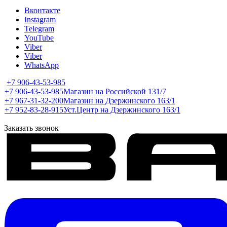
Вконтакте
Instagram
Telegram
YouTube
Viber
Viber
WhatsApp
+7 906-43-53-985
+7 906-43-53-985
Магазин на Российской 131/7
+7 967-31-32-200
Магазин на Дзержинского 163/1
+7 952-83-28-915
Уст.Центр на Дзержинского 163/1
Заказать звонок