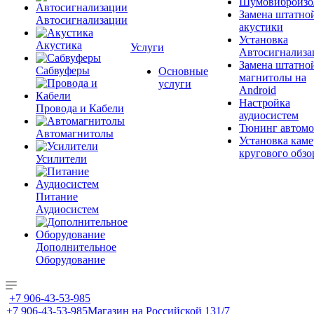
Шумовиброизо
Замена штатно
Автосигнализации
акустики
Установка
Акустика
Услуги
Автосигнализа
Замена штатно
Сабвуферы
Основные
магнитолы на
услуги
Android
Настройка
Провода и Кабели
аудиосистем
Тюнинг автомо
Автомагнитолы
Установка каме
кругового обзо
Усилители
Питание
Аудиосистем
Дополнительное
Оборудование
+7 906-43-53-985
+7 906-43-53-985
Магазин на Российской 131/7