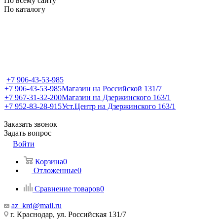
По всему сайту
По каталогу
+7 906-43-53-985
+7 906-43-53-985
Магазин на Российской 131/7
+7 967-31-32-200
Магазин на Дзержинского 163/1
+7 952-83-28-915
Уст.Центр на Дзержинского 163/1
Заказать звонок
Задать вопрос
Войти
Корзина
0
Отложенные
0
Сравнение товаров
0
az_krd@mail.ru
г. Краснодар, ул. Российская 131/7