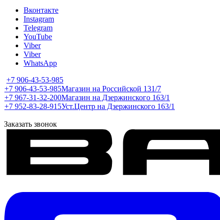
Вконтакте
Instagram
Telegram
YouTube
Viber
Viber
WhatsApp
+7 906-43-53-985
+7 906-43-53-985
Магазин на Российской 131/7
+7 967-31-32-200
Магазин на Дзержинского 163/1
+7 952-83-28-915
Уст.Центр на Дзержинского 163/1
Заказать звонок