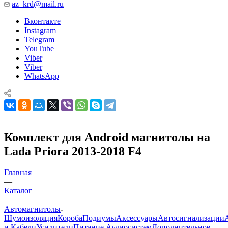
az_krd@mail.ru
Вконтакте
Instagram
Telegram
YouTube
Viber
Viber
WhatsApp
Комплект для Android магнитолы на
Lada Priora 2013-2018 F4
Главная
—
Каталог
—
Автомагнитолы
Шумоизоляция
Короба
Подиумы
Аксессуары
Автосигнализации
и Кабели
Усилители
Питание Аудиосистем
Дополнительное