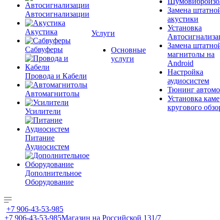
Шумовиброизо
Замена штатно
Автосигнализации
акустики
Установка
Акустика
Услуги
Автосигнализа
Замена штатно
Сабвуферы
Основные
магнитолы на
услуги
Android
Настройка
Провода и Кабели
аудиосистем
Тюнинг автомо
Автомагнитолы
Установка каме
кругового обзо
Усилители
Питание
Аудиосистем
Дополнительное
Оборудование
+7 906-43-53-985
+7 906-43-53-985
Магазин на Российской 131/7