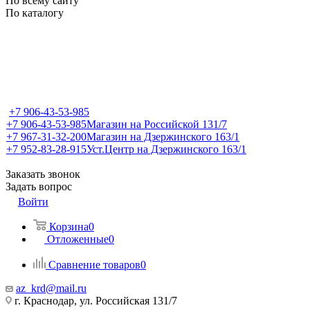
По всему сайту
По каталогу
+7 906-43-53-985
+7 906-43-53-985
Магазин на Российской 131/7
+7 967-31-32-200
Магазин на Дзержинского 163/1
+7 952-83-28-915
Уст.Центр на Дзержинского 163/1
Заказать звонок
Задать вопрос
Войти
Корзина
0
Отложенные
0
Сравнение товаров
0
az_krd@mail.ru
г. Краснодар, ул. Российская 131/7