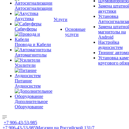
Шумовиброизо
Замена штатно
Автосигнализации
акустики
Установка
Акустика
Услуги
Автосигнализа
Замена штатно
Сабвуферы
Основные
магнитолы на
услуги
Android
Настройка
Провода и Кабели
аудиосистем
Тюнинг автомо
Автомагнитолы
Установка каме
кругового обзо
Усилители
Питание
Аудиосистем
Дополнительное
Оборудование
+7 906-43-53-985
+7 906-43-53-985
Магазин на Российской 131/7