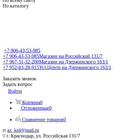
По всему сайту
По каталогу
+7 906-43-53-985
+7 906-43-53-985
Магазин на Российской 131/7
+7 967-31-32-200
Магазин на Дзержинского 163/1
+7 952-83-28-915
Уст.Центр на Дзержинского 163/1
Заказать звонок
Задать вопрос
Войти
Корзина
0
Отложенные
0
Сравнение товаров
0
az_krd@mail.ru
г. Краснодар, ул. Российская 131/7