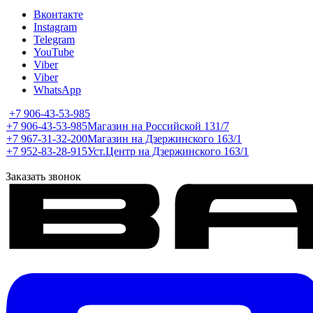
Вконтакте
Instagram
Telegram
YouTube
Viber
Viber
WhatsApp
+7 906-43-53-985
+7 906-43-53-985
Магазин на Российской 131/7
+7 967-31-32-200
Магазин на Дзержинского 163/1
+7 952-83-28-915
Уст.Центр на Дзержинского 163/1
Заказать звонок