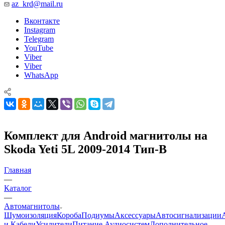
az_krd@mail.ru
Вконтакте
Instagram
Telegram
YouTube
Viber
Viber
WhatsApp
Комплект для Android магнитолы на
Skoda Yeti 5L 2009-2014 Тип-B
Главная
—
Каталог
—
Автомагнитолы
Шумоизоляция
Короба
Подиумы
Аксессуары
Автосигнализации
и Кабели
Усилители
Питание Аудиосистем
Дополнительное