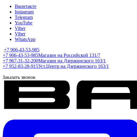
Вконтакте
Instagram
Telegram
YouTube
Viber
Viber
WhatsApp
+7 906-43-53-985
+7 906-43-53-985
Магазин на Российской 131/7
+7 967-31-32-200
Магазин на Дзержинского 163/1
+7 952-83-28-915
Уст.Центр на Дзержинского 163/1
Заказать звонок