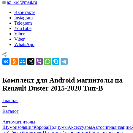
az_krd@mail.ru
Вконтакте
Instagram
Telegram
YouTube
Viber
Viber
WhatsApp
Комплект для Android магнитолы на
Renault Duster 2015-2020 Тип-B
Главная
—
Каталог
—
Автомагнитолы
Шумоизоляция
Короба
Подиумы
Аксессуары
Автосигнализации
и Кабели
Усилители
Питание Аудиосистем
Дополнительное