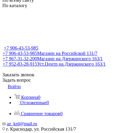
По всему сайту
По каталогу
+7 906-43-53-985
+7 906-43-53-985
Магазин на Российской 131/7
+7 967-31-32-200
Магазин на Дзержинского 163/1
+7 952-83-28-915
Уст.Центр на Дзержинского 163/1
Заказать звонок
Задать вопрос
Войти
Корзина
0
Отложенные
0
Сравнение товаров
0
az_krd@mail.ru
г. Краснодар, ул. Российская 131/7