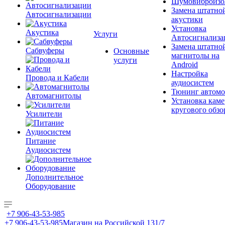
Шумовиброизо
Замена штатно
Автосигнализации
акустики
Установка
Акустика
Услуги
Автосигнализа
Замена штатно
Сабвуферы
Основные
магнитолы на
услуги
Android
Настройка
Провода и Кабели
аудиосистем
Тюнинг автомо
Автомагнитолы
Установка каме
кругового обзо
Усилители
Питание
Аудиосистем
Дополнительное
Оборудование
+7 906-43-53-985
+7 906-43-53-985
Магазин на Российской 131/7