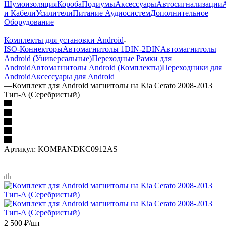
Шумоизоляция
Короба
Подиумы
Аксессуары
Автосигнализации
и Кабели
Усилители
Питание Аудиосистем
Дополнительное
Оборудование
—
Комплекты для установки Android
ISO-Коннекторы
Автомагнитолы 1DIN-2DIN
Автомагнитолы
Android (Универсальные)
Переходные Рамки для
Android
Автомагнитолы Android (Комплекты)
Переходники для
Android
Аксессуары для Android
—
Комплект для Android магнитолы на Kia Cerato 2008-2013
Тип-A (Серебристый)
Артикул:
KOMPANDKC0912AS
2 500
₽
/шт