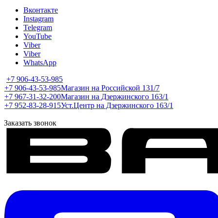
Вконтакте
Instagram
Telegram
YouTube
Viber
Viber
WhatsApp
+7 906-43-53-985
+7 906-43-53-985
Магазин на Российской 131/7
+7 967-31-32-200
Магазин на Дзержинского 163/1
+7 952-83-28-915
Уст.Центр на Дзержинского 163/1
Заказать звонок