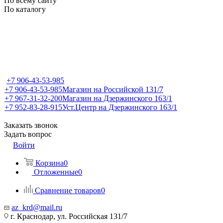
По всему сайту
По каталогу
+7 906-43-53-985
+7 906-43-53-985
Магазин на Российской 131/7
+7 967-31-32-200
Магазин на Дзержинского 163/1
+7 952-83-28-915
Уст.Центр на Дзержинского 163/1
Заказать звонок
Задать вопрос
Войти
Корзина
0
Отложенные
0
Сравнение товаров
0
az_krd@mail.ru
г. Краснодар, ул. Российская 131/7