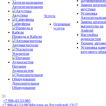
Шумовиброизо
Замена штатно
Автосигнализации
акустики
Установка
Акустика
Услуги
Автосигнализа
Замена штатно
Сабвуферы
Основные
магнитолы на
услуги
Android
Настройка
Провода и Кабели
аудиосистем
Тюнинг автомо
Автомагнитолы
Установка каме
кругового обзо
Усилители
Питание
Аудиосистем
Дополнительное
Оборудование
+7 906-43-53-985
+7 906-43-53-985
Магазин на Российской 131/7