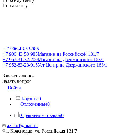
По всему сайту
По каталогу
+7 906-43-53-985
+7 906-43-53-985
Магазин на Российской 131/7
+7 967-31-32-200
Магазин на Дзержинского 163/1
+7 952-83-28-915
Уст.Центр на Дзержинского 163/1
Заказать звонок
Задать вопрос
Войти
Корзина
0
Отложенные
0
Сравнение товаров
0
az_krd@mail.ru
г. Краснодар, ул. Российская 131/7