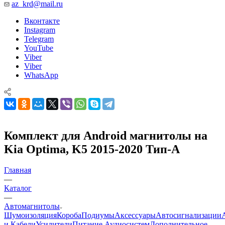
az_krd@mail.ru
Вконтакте
Instagram
Telegram
YouTube
Viber
Viber
WhatsApp
Комплект для Android магнитолы на
Kia Optima, K5 2015-2020 Тип-A
Главная
—
Каталог
—
Автомагнитолы
Шумоизоляция
Короба
Подиумы
Аксессуары
Автосигнализации
и Кабели
Усилители
Питание Аудиосистем
Дополнительное