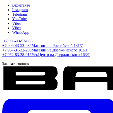
Вконтакте
Instagram
Telegram
YouTube
Viber
Viber
WhatsApp
+7 906-43-53-985
+7 906-43-53-985
Магазин на Российской 131/7
+7 967-31-32-200
Магазин на Дзержинского 163/1
+7 952-83-28-915
Уст.Центр на Дзержинского 163/1
Заказать звонок