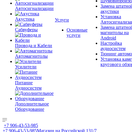
Шумовиброизо
Замена штатно
Автосигнализации
акустики
Установка
Акустика
Услуги
Автосигнализа
Замена штатно
Сабвуферы
Основные
магнитолы на
услуги
Android
Настройка
Провода и Кабели
аудиосистем
Тюнинг автомо
Автомагнитолы
Установка каме
кругового обзо
Усилители
Питание
Аудиосистем
Дополнительное
Оборудование
+7 906-43-53-985
+7 906-43-53-985
Магазин на Российской 131/7