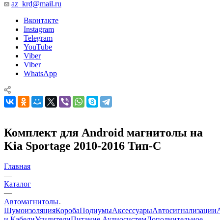
az_krd@mail.ru
Вконтакте
Instagram
Telegram
YouTube
Viber
Viber
WhatsApp
Комплект для Android магнитолы на
Kia Sportage 2010-2016 Тип-C
Главная
—
Каталог
—
Автомагнитолы
Шумоизоляция
Короба
Подиумы
Аксессуары
Автосигнализации
и Кабели
Усилители
Питание Аудиосистем
Дополнительное