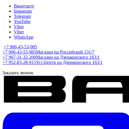
Вконтакте
Instagram
Telegram
YouTube
Viber
Viber
WhatsApp
+7 906-43-53-985
+7 906-43-53-985
Магазин на Российской 131/7
+7 967-31-32-200
Магазин на Дзержинского 163/1
+7 952-83-28-915
Уст.Центр на Дзержинского 163/1
Заказать звонок