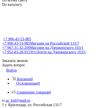
По всему сайту
По каталогу
+7 906-43-53-985
+7 906-43-53-985
Магазин на Российской 131/7
+7 967-31-32-200
Магазин на Дзержинского 163/1
+7 952-83-28-915
Уст.Центр на Дзержинского 163/1
Заказать звонок
Задать вопрос
Войти
Корзина
0
Отложенные
0
Сравнение товаров
0
az_krd@mail.ru
г. Краснодар, ул. Российская 131/7