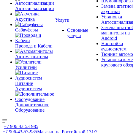
Шумовиброизо
Замена штатно
Автосигнализации
акустики
Установка
Акустика
Услуги
Автосигнализа
Замена штатно
Сабвуферы
Основные
магнитолы на
услуги
Android
Настройка
Провода и Кабели
аудиосистем
Тюнинг автомо
Автомагнитолы
Установка каме
кругового обзо
Усилители
Питание
Аудиосистем
Дополнительное
Оборудование
+7 906-43-53-985
+7 906-43-53-985
Магазин на Российской 131/7