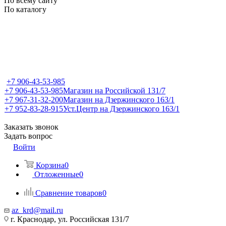
По всему сайту
По каталогу
+7 906-43-53-985
+7 906-43-53-985
Магазин на Российской 131/7
+7 967-31-32-200
Магазин на Дзержинского 163/1
+7 952-83-28-915
Уст.Центр на Дзержинского 163/1
Заказать звонок
Задать вопрос
Войти
Корзина
0
Отложенные
0
Сравнение товаров
0
az_krd@mail.ru
г. Краснодар, ул. Российская 131/7