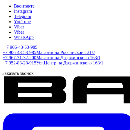
Вконтакте
Instagram
Telegram
YouTube
Viber
Viber
WhatsApp
+7 906-43-53-985
+7 906-43-53-985
Магазин на Российской 131/7
+7 967-31-32-200
Магазин на Дзержинского 163/1
+7 952-83-28-915
Уст.Центр на Дзержинского 163/1
Заказать звонок