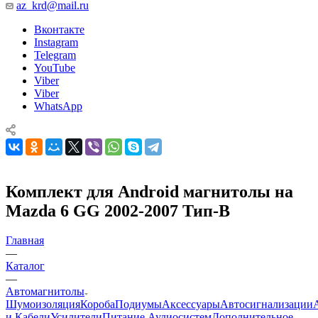
az_krd@mail.ru
Вконтакте
Instagram
Telegram
YouTube
Viber
Viber
WhatsApp
Комплект для Android магнитолы на
Mazda 6 GG 2002-2007 Тип-B
Главная
—
Каталог
—
Автомагнитолы
Шумоизоляция
Короба
Подиумы
Аксессуары
Автосигнализации
и Кабели
Усилители
Питание Аудиосистем
Дополнительное