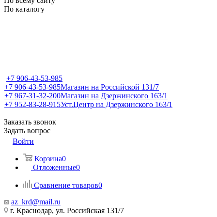
По всему сайту
По каталогу
+7 906-43-53-985
+7 906-43-53-985
Магазин на Российской 131/7
+7 967-31-32-200
Магазин на Дзержинского 163/1
+7 952-83-28-915
Уст.Центр на Дзержинского 163/1
Заказать звонок
Задать вопрос
Войти
Корзина
0
Отложенные
0
Сравнение товаров
0
az_krd@mail.ru
г. Краснодар, ул. Российская 131/7