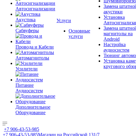
Шумовиброизо
Замена штатно
Автосигнализации
акустики
Установка
Акустика
Услуги
Автосигнализа
Замена штатно
Сабвуферы
Основные
магнитолы на
услуги
Android
Настройка
Провода и Кабели
аудиосистем
Тюнинг автомо
Автомагнитолы
Установка каме
кругового обзо
Усилители
Питание
Аудиосистем
Дополнительное
Оборудование
+7 906-43-53-985
+7 906-43-53-985
Магазин на Российской 131/7