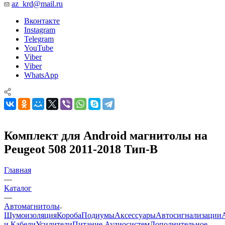
az_krd@mail.ru
Вконтакте
Instagram
Telegram
YouTube
Viber
Viber
WhatsApp
Комплект для Android магнитолы на
Peugeot 508 2011-2018 Тип-B
Главная
—
Каталог
—
Автомагнитолы
Шумоизоляция
Короба
Подиумы
Аксессуары
Автосигнализации
и Кабели
Усилители
Питание Аудиосистем
Дополнительное