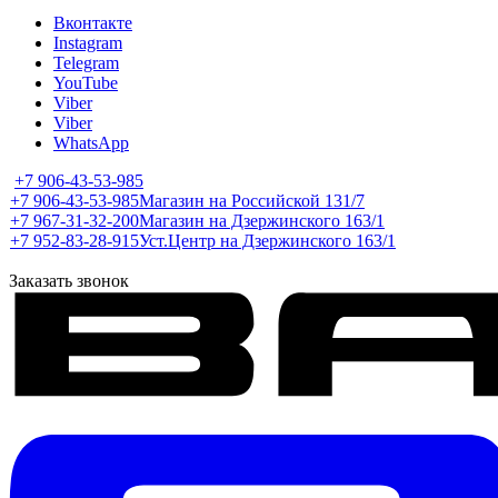
Вконтакте
Instagram
Telegram
YouTube
Viber
Viber
WhatsApp
+7 906-43-53-985
+7 906-43-53-985
Магазин на Российской 131/7
+7 967-31-32-200
Магазин на Дзержинского 163/1
+7 952-83-28-915
Уст.Центр на Дзержинского 163/1
Заказать звонок