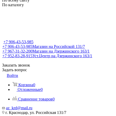
По всему сайту
По каталогу
+7 906-43-53-985
+7 906-43-53-985
Магазин на Российской 131/7
+7 967-31-32-200
Магазин на Дзержинского 163/1
+7 952-83-28-915
Уст.Центр на Дзержинского 163/1
Заказать звонок
Задать вопрос
Войти
Корзина
0
Отложенные
0
Сравнение товаров
0
az_krd@mail.ru
г. Краснодар, ул. Российская 131/7