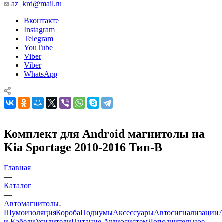
az_krd@mail.ru
Вконтакте
Instagram
Telegram
YouTube
Viber
Viber
WhatsApp
Комплект для Android магнитолы на
Kia Sportage 2010-2016 Тип-B
Главная
—
Каталог
—
Автомагнитолы
Шумоизоляция
Короба
Подиумы
Аксессуары
Автосигнализации
и Кабели
Усилители
Питание Аудиосистем
Дополнительное