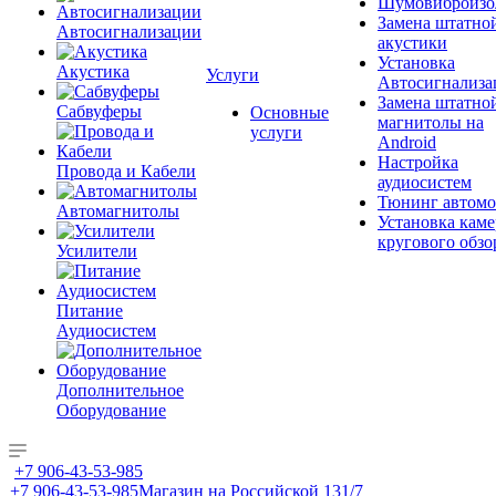
Шумовиброизо
Замена штатно
Автосигнализации
акустики
Установка
Акустика
Услуги
Автосигнализа
Замена штатно
Сабвуферы
Основные
магнитолы на
услуги
Android
Настройка
Провода и Кабели
аудиосистем
Тюнинг автомо
Автомагнитолы
Установка каме
кругового обзо
Усилители
Питание
Аудиосистем
Дополнительное
Оборудование
+7 906-43-53-985
+7 906-43-53-985
Магазин на Российской 131/7