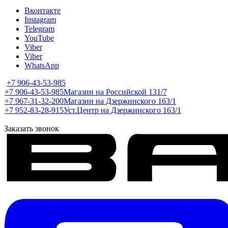
Вконтакте
Instagram
Telegram
YouTube
Viber
Viber
WhatsApp
+7 906-43-53-985
+7 906-43-53-985
Магазин на Российской 131/7
+7 967-31-32-200
Магазин на Дзержинского 163/1
+7 952-83-28-915
Уст.Центр на Дзержинского 163/1
Заказать звонок