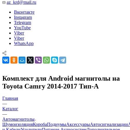
az_krd@mail.ru
Вконтакте
Instagram
Telegram
YouTube
Viber
Viber
WhatsApp
Комплект для Android магнитолы на
Toyota Camry 2014-2017 Тип-A
Главная
—
Каталог
—
Автомагнитолы
Шумоизоляция
Короба
Подиумы
Аксессуары
Автосигнализации
и Кабели
Усилители
Питание Аудиосистем
Дополнительное