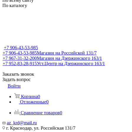
По всему сайту
По каталогу
+7 906-43-53-985
+7 906-43-53-985
Магазин на Российской 131/7
+7 967-31-32-200
Магазин на Дзержинского 163/1
+7 952-83-28-915
Уст.Центр на Дзержинского 163/1
Заказать звонок
Задать вопрос
Войти
Корзина
0
Отложенные
0
Сравнение товаров
0
az_krd@mail.ru
г. Краснодар, ул. Российская 131/7