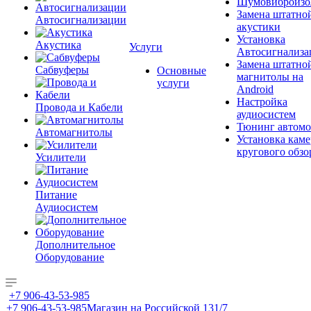
Шумовиброизо
Замена штатно
Автосигнализации
акустики
Установка
Акустика
Услуги
Автосигнализа
Замена штатно
Сабвуферы
Основные
магнитолы на
услуги
Android
Настройка
Провода и Кабели
аудиосистем
Тюнинг автомо
Автомагнитолы
Установка каме
кругового обзо
Усилители
Питание
Аудиосистем
Дополнительное
Оборудование
+7 906-43-53-985
+7 906-43-53-985
Магазин на Российской 131/7