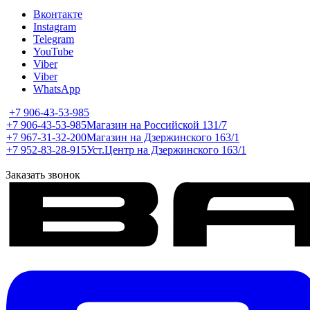
Вконтакте
Instagram
Telegram
YouTube
Viber
Viber
WhatsApp
+7 906-43-53-985
+7 906-43-53-985
Магазин на Российской 131/7
+7 967-31-32-200
Магазин на Дзержинского 163/1
+7 952-83-28-915
Уст.Центр на Дзержинского 163/1
Заказать звонок