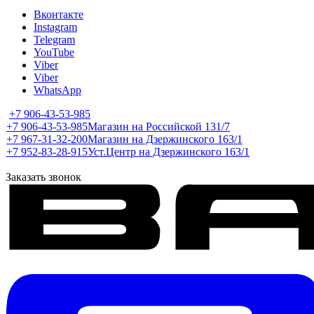
Вконтакте
Instagram
Telegram
YouTube
Viber
Viber
WhatsApp
+7 906-43-53-985
+7 906-43-53-985
Магазин на Российской 131/7
+7 967-31-32-200
Магазин на Дзержинского 163/1
+7 952-83-28-915
Уст.Центр на Дзержинского 163/1
Заказать звонок