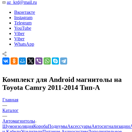
az_krd@mail.ru
Вконтакте
Instagram
Telegram
YouTube
Viber
Viber
WhatsApp
Комплект для Android магнитолы на
Toyota Camry 2011-2014 Тип-A
Главная
—
Каталог
—
Автомагнитолы
Шумоизоляция
Короба
Подиумы
Аксессуары
Автосигнализации
и Кабели
Усилители
Питание Аудиосистем
Дополнительное