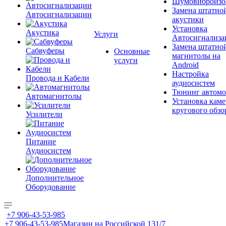
Шумовиброизо
Замена штатно
Автосигнализации
акустики
Установка
Акустика
Услуги
Автосигнализа
Замена штатно
Сабвуферы
Основные
магнитолы на
услуги
Android
Настройка
Провода и Кабели
аудиосистем
Тюнинг автомо
Автомагнитолы
Установка каме
кругового обзо
Усилители
Питание
Аудиосистем
Дополнительное
Оборудование
+7 906-43-53-985
+7 906-43-53-985
Магазин на Российской 131/7