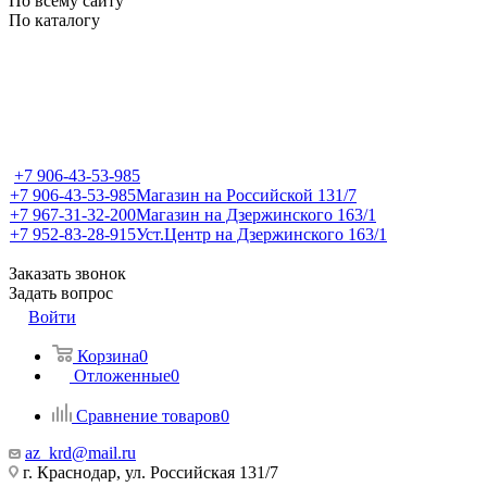
По всему сайту
По каталогу
+7 906-43-53-985
+7 906-43-53-985
Магазин на Российской 131/7
+7 967-31-32-200
Магазин на Дзержинского 163/1
+7 952-83-28-915
Уст.Центр на Дзержинского 163/1
Заказать звонок
Задать вопрос
Войти
Корзина
0
Отложенные
0
Сравнение товаров
0
az_krd@mail.ru
г. Краснодар, ул. Российская 131/7