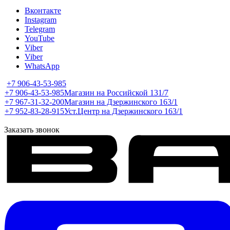
Вконтакте
Instagram
Telegram
YouTube
Viber
Viber
WhatsApp
+7 906-43-53-985
+7 906-43-53-985
Магазин на Российской 131/7
+7 967-31-32-200
Магазин на Дзержинского 163/1
+7 952-83-28-915
Уст.Центр на Дзержинского 163/1
Заказать звонок