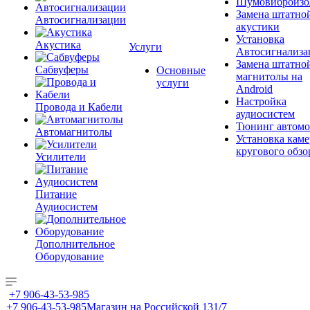
Шумовиброизо
Замена штатно
Автосигнализации
акустики
Установка
Акустика
Услуги
Автосигнализа
Замена штатно
Сабвуферы
Основные
магнитолы на
услуги
Android
Настройка
Провода и Кабели
аудиосистем
Тюнинг автомо
Автомагнитолы
Установка каме
кругового обзо
Усилители
Питание
Аудиосистем
Дополнительное
Оборудование
+7 906-43-53-985
+7 906-43-53-985
Магазин на Российской 131/7