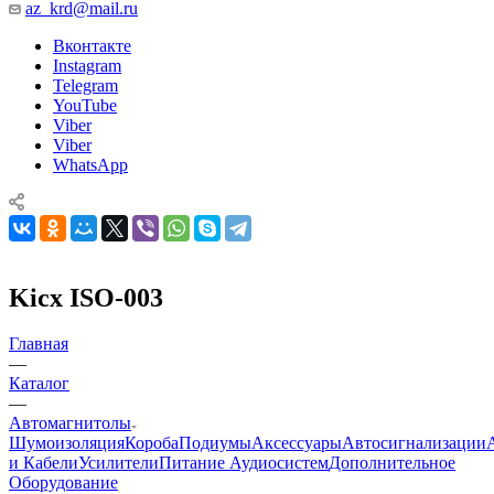
az_krd@mail.ru
Вконтакте
Instagram
Telegram
YouTube
Viber
Viber
WhatsApp
Kicx ISO-003
Главная
—
Каталог
—
Автомагнитолы
Шумоизоляция
Короба
Подиумы
Аксессуары
Автосигнализации
и Кабели
Усилители
Питание Аудиосистем
Дополнительное
Оборудование