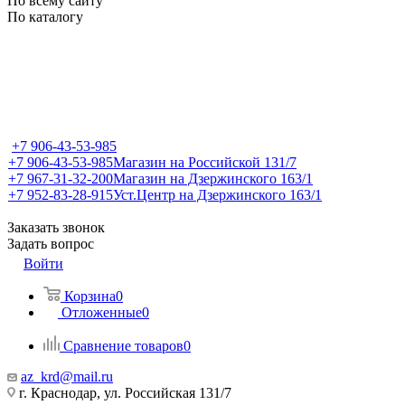
По всему сайту
По каталогу
+7 906-43-53-985
+7 906-43-53-985
Магазин на Российской 131/7
+7 967-31-32-200
Магазин на Дзержинского 163/1
+7 952-83-28-915
Уст.Центр на Дзержинского 163/1
Заказать звонок
Задать вопрос
Войти
Корзина
0
Отложенные
0
Сравнение товаров
0
az_krd@mail.ru
г. Краснодар, ул. Российская 131/7