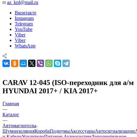
az_krd@mail.ru
Вконтакте
Instagram
Telegram
YouTube
Viber
Viber
WhatsApp
CARAV 12-045 (ISO-переходник для а/м
HYUNDAI 2017+ / KIA 2017+
Главная
—
Каталог
—
Автомагнитолы
Шумоизоляция
Короба
Подиумы
Аксессуары
Автосигнализации
и Кабели
Усилители
Питание Аудиосистем
Дополнительное