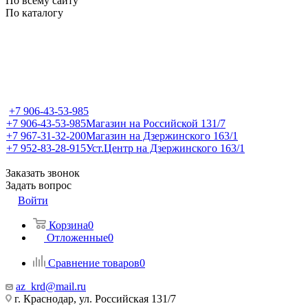
По всему сайту
По каталогу
+7 906-43-53-985
+7 906-43-53-985
Магазин на Российской 131/7
+7 967-31-32-200
Магазин на Дзержинского 163/1
+7 952-83-28-915
Уст.Центр на Дзержинского 163/1
Заказать звонок
Задать вопрос
Войти
Корзина
0
Отложенные
0
Сравнение товаров
0
az_krd@mail.ru
г. Краснодар, ул. Российская 131/7