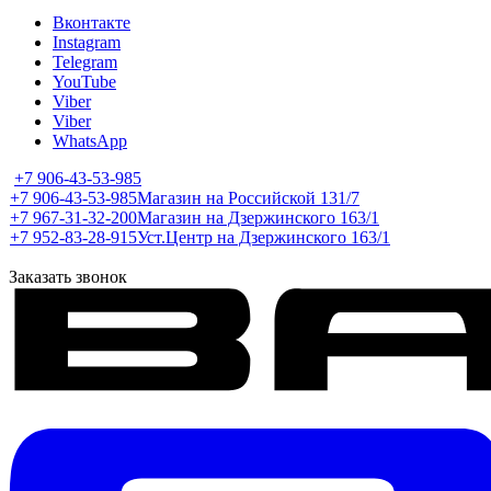
Вконтакте
Instagram
Telegram
YouTube
Viber
Viber
WhatsApp
+7 906-43-53-985
+7 906-43-53-985
Магазин на Российской 131/7
+7 967-31-32-200
Магазин на Дзержинского 163/1
+7 952-83-28-915
Уст.Центр на Дзержинского 163/1
Заказать звонок