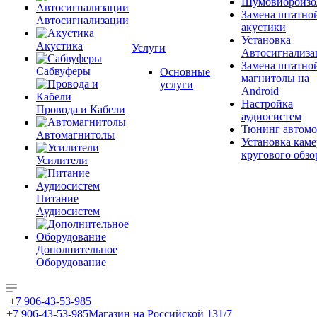
Шумовиброизо
Замена штатно
Автосигнализации
акустики
Установка
Акустика
Услуги
Автосигнализа
Замена штатно
Сабвуферы
Основные
магнитолы на
услуги
Android
Настройка
Провода и Кабели
аудиосистем
Тюнинг автомо
Автомагнитолы
Установка каме
кругового обзо
Усилители
Питание
Аудиосистем
Дополнительное
Оборудование
+7 906-43-53-985
+7 906-43-53-985
Магазин на Российской 131/7