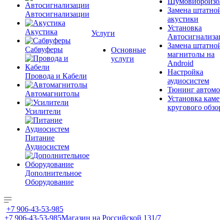
Шумовиброизо
Замена штатно
Автосигнализации
акустики
Установка
Акустика
Услуги
Автосигнализа
Замена штатно
Сабвуферы
Основные
магнитолы на
услуги
Android
Настройка
Провода и Кабели
аудиосистем
Тюнинг автомо
Автомагнитолы
Установка каме
кругового обзо
Усилители
Питание
Аудиосистем
Дополнительное
Оборудование
+7 906-43-53-985
+7 906-43-53-985
Магазин на Российской 131/7