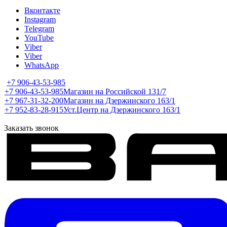
Вконтакте
Instagram
Telegram
YouTube
Viber
Viber
WhatsApp
+7 906-43-53-985
+7 906-43-53-985
Магазин на Российской 131/7
+7 967-31-32-200
Магазин на Дзержинского 163/1
+7 952-83-28-915
Уст.Центр на Дзержинского 163/1
Заказать звонок