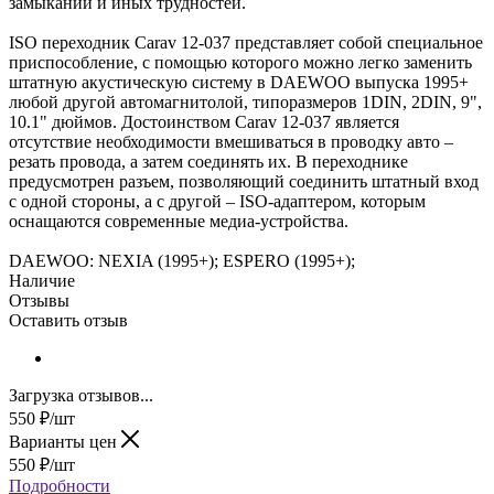
замыканий и иных трудностей.
ISO переходник Carav 12-037 представляет собой специальное
приспособление, с помощью которого можно легко заменить
штатную акустическую систему в DAEWOO выпуска 1995+
любой другой автомагнитолой, типоразмеров 1DIN, 2DIN, 9",
10.1" дюймов. Достоинством Carav 12-037 является
отсутствие необходимости вмешиваться в проводку авто –
резать провода, а затем соединять их. В переходнике
предусмотрен разъем, позволяющий соединить штатный вход
с одной стороны, а с другой – ISO-адаптером, которым
оснащаются современные медиа-устройства.
DAEWOO: NEXIA (1995+); ESPERO (1995+);
Наличие
Отзывы
Оставить отзыв
Загрузка отзывов...
550
₽
/шт
Варианты цен
550
₽
/шт
Подробности