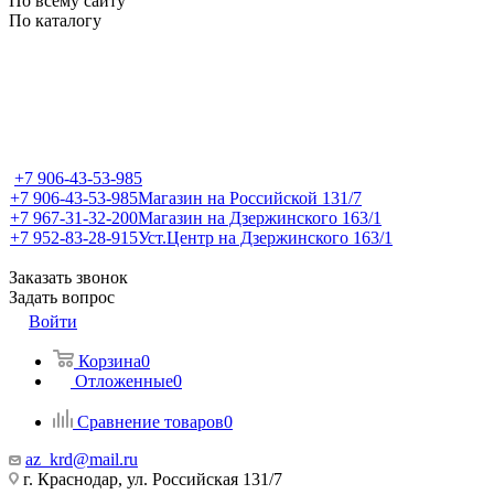
По всему сайту
По каталогу
+7 906-43-53-985
+7 906-43-53-985
Магазин на Российской 131/7
+7 967-31-32-200
Магазин на Дзержинского 163/1
+7 952-83-28-915
Уст.Центр на Дзержинского 163/1
Заказать звонок
Задать вопрос
Войти
Корзина
0
Отложенные
0
Сравнение товаров
0
az_krd@mail.ru
г. Краснодар, ул. Российская 131/7