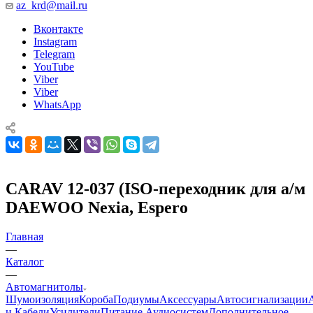
az_krd@mail.ru
Вконтакте
Instagram
Telegram
YouTube
Viber
Viber
WhatsApp
CARAV 12-037 (ISO-переходник для а/м
DAEWOO Nexia, Espero
Главная
—
Каталог
—
Автомагнитолы
Шумоизоляция
Короба
Подиумы
Аксессуары
Автосигнализации
и Кабели
Усилители
Питание Аудиосистем
Дополнительное