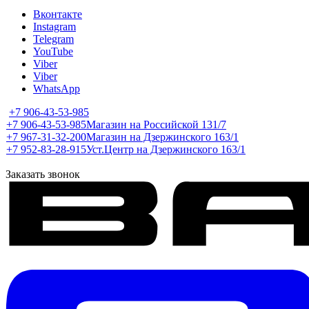
Вконтакте
Instagram
Telegram
YouTube
Viber
Viber
WhatsApp
+7 906-43-53-985
+7 906-43-53-985
Магазин на Российской 131/7
+7 967-31-32-200
Магазин на Дзержинского 163/1
+7 952-83-28-915
Уст.Центр на Дзержинского 163/1
Заказать звонок