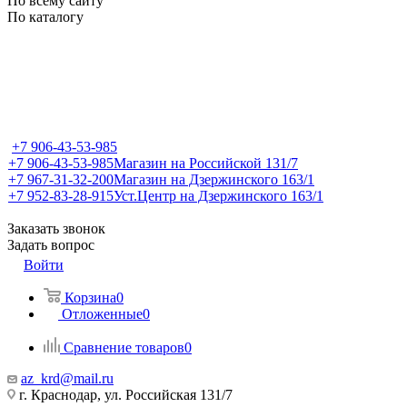
По всему сайту
По каталогу
+7 906-43-53-985
+7 906-43-53-985
Магазин на Российской 131/7
+7 967-31-32-200
Магазин на Дзержинского 163/1
+7 952-83-28-915
Уст.Центр на Дзержинского 163/1
Заказать звонок
Задать вопрос
Войти
Корзина
0
Отложенные
0
Сравнение товаров
0
az_krd@mail.ru
г. Краснодар, ул. Российская 131/7