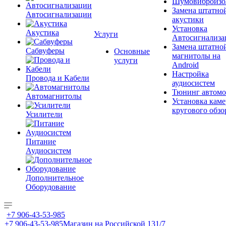
Шумовиброизо
Замена штатно
Автосигнализации
акустики
Установка
Акустика
Услуги
Автосигнализа
Замена штатно
Сабвуферы
Основные
магнитолы на
услуги
Android
Настройка
Провода и Кабели
аудиосистем
Тюнинг автомо
Автомагнитолы
Установка каме
кругового обзо
Усилители
Питание
Аудиосистем
Дополнительное
Оборудование
+7 906-43-53-985
+7 906-43-53-985
Магазин на Российской 131/7