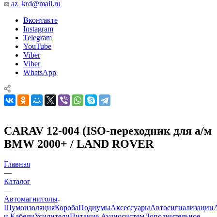
az_krd@mail.ru
Вконтакте
Instagram
Telegram
YouTube
Viber
Viber
WhatsApp
CARAV 12-004 (ISO-переходник для а/м
BMW 2000+ / LAND ROVER
Главная
—
Каталог
—
Автомагнитолы
Шумоизоляция
Короба
Подиумы
Аксессуары
Автосигнализации
и Кабели
Усилители
Питание Аудиосистем
Дополнительное