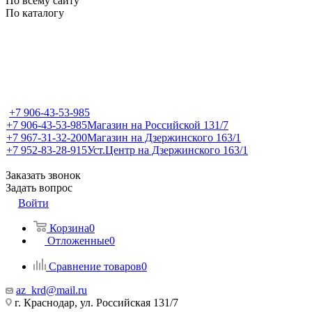
По всему сайту
По каталогу
+7 906-43-53-985
+7 906-43-53-985
Магазин на Российской 131/7
+7 967-31-32-200
Магазин на Дзержинского 163/1
+7 952-83-28-915
Уст.Центр на Дзержинского 163/1
Заказать звонок
Задать вопрос
Войти
Корзина
0
Отложенные
0
Сравнение товаров
0
az_krd@mail.ru
г. Краснодар, ул. Российская 131/7