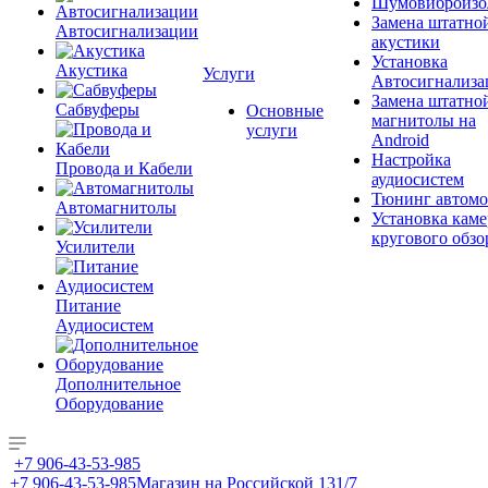
Шумовиброизо
Замена штатно
Автосигнализации
акустики
Установка
Акустика
Услуги
Автосигнализа
Замена штатно
Сабвуферы
Основные
магнитолы на
услуги
Android
Настройка
Провода и Кабели
аудиосистем
Тюнинг автомо
Автомагнитолы
Установка каме
кругового обзо
Усилители
Питание
Аудиосистем
Дополнительное
Оборудование
+7 906-43-53-985
+7 906-43-53-985
Магазин на Российской 131/7