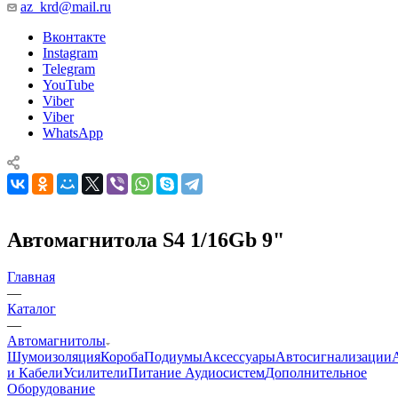
az_krd@mail.ru
Вконтакте
Instagram
Telegram
YouTube
Viber
Viber
WhatsApp
Автомагнитола S4 1/16Gb 9"
Главная
—
Каталог
—
Автомагнитолы
Шумоизоляция
Короба
Подиумы
Аксессуары
Автосигнализации
и Кабели
Усилители
Питание Аудиосистем
Дополнительное
Оборудование