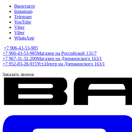
Вконтакте
Instagram
Telegram
YouTube
Viber
Viber
WhatsApp
+7 906-43-53-985
+7 906-43-53-985
Магазин на Российской 131/7
+7 967-31-32-200
Магазин на Дзержинского 163/1
+7 952-83-28-915
Уст.Центр на Дзержинского 163/1
Заказать звонок