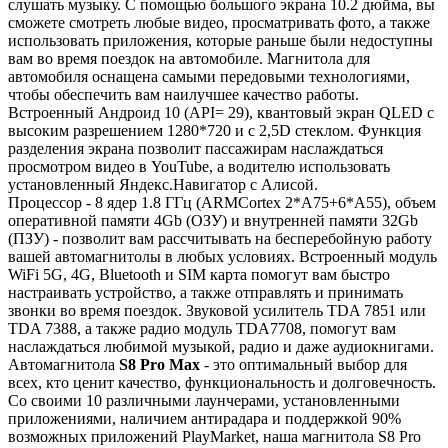
слушать музыку. С помощью большого экрана 10.2 дюйма, вы
сможете смотреть любые видео, просматривать фото, а также
использовать приложения, которые раньше были недоступны
вам во время поездок на автомобиле. Магнитола для
автомобиля оснащена самыми передовыми технологиями,
чтобы обеспечить вам наилучшее качество работы.
Встроенный Андроид 10 (API= 29), квантовый экран QLED с
высоким разрешением 1280*720 и с 2,5D стеклом. Функция
разделения экрана позволит пассажирам наслаждаться
просмотром видео в YouTube, а водителю использовать
установленный Яндекс.Навигатор с Алисой.
Процессор - 8 ядер 1.8 ГГц (ARMCortex 2*A75+6*A55), объем
оперативной памяти 4Gb (ОЗУ) и внутренней памяти 32Gb
(ПЗУ) - позволит вам рассчитывать на бесперебойную работу
вашей автомагнитолы в любых условиях. Встроенный модуль
WiFi 5G, 4G, Bluetooth и SIM карта помогут вам быстро
настраивать устройство, а также отправлять и принимать
звонки во время поездок. Звуковой усилитель TDA 7851 или
TDA 7388, а также радио модуль TDA7708, помогут вам
наслаждаться любимой музыкой, радио и даже аудиокнигами.
Автомагнитола
S8 Pro Max
- это оптимальный выбор для
всех, кто ценит качество, функциональность и долговечность.
Со своими 10 различными лаунчерами, установленными
приложениями, наличием антирадара и поддержкой 90%
возможных приложений PlayMarket, наша магнитола S8 Pro