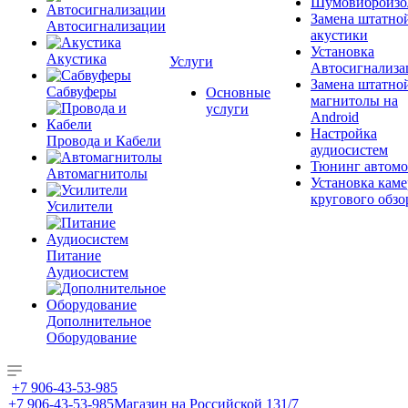
Шумовиброизо
Замена штатно
Автосигнализации
акустики
Установка
Акустика
Услуги
Автосигнализа
Замена штатно
Сабвуферы
Основные
магнитолы на
услуги
Android
Настройка
Провода и Кабели
аудиосистем
Тюнинг автомо
Автомагнитолы
Установка каме
кругового обзо
Усилители
Питание
Аудиосистем
Дополнительное
Оборудование
+7 906-43-53-985
+7 906-43-53-985
Магазин на Российской 131/7