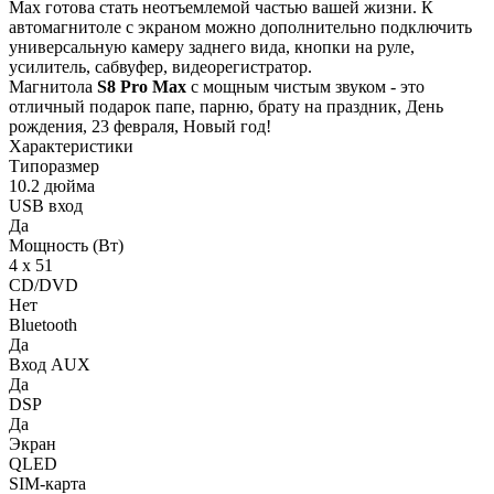
Max готова стать неотъемлемой частью вашей жизни. К
автомагнитоле с экраном можно дополнительно подключить
универсальную камеру заднего вида, кнопки на руле,
усилитель, сабвуфер, видеорегистратор.
Магнитола
S8 Pro Max
с мощным чистым звуком - это
отличный подарок папе, парню, брату на праздник, День
рождения, 23 февраля, Новый год!
Характеристики
Типоразмер
10.2 дюйма
USB вход
Да
Мощность (Вт)
4 х 51
CD/DVD
Нет
Bluetooth
Да
Вход AUX
Да
DSP
Да
Экран
QLED
SIM-карта