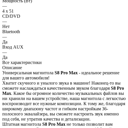
Мощность (Вт)
—
4 х 51
CD/DVD
—
Нет
Bluetooth
—
Да
Вход AUX
—
Да
Все характеристики
Описание
Универсальная магнитола
S8 Pro Max
- идеальное решение
для вашего автомобиля!
Хватит скучного и унылого звука в машине! Наконец-то вы
сможете наслаждаться качественным звуком благодаря
S8 Pro
Max
. Какое бы огромное количество музыкальных файлов вы
ни хранили на вашем устройстве, наша магнитола с легкостью
воспроизводит все нужные композиции. К тому же, благодаря
широкому диапазону частот и гибким настройкам 36-
полосного эквалайзера, вы сможете настроить звук именно
под себя, не утратив качества и детализации.
Штатная магнитола
S8 Pro Max
не только позволит вам