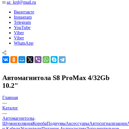
az_krd@mail.ru
Вконтакте
Instagram
Telegram
YouTube
Viber
Viber
WhatsApp
Автомагнитола S8 ProMax 4/32Gb
10.2"
Главная
—
Каталог
—
Автомагнитолы
Шумоизоляция
Короба
Подиумы
Аксессуары
Автосигнализации
и Кабели
Усилители
Питание Аудиосистем
Дополнительное