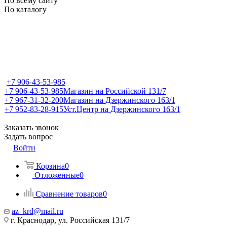
По всему сайту
По каталогу
+7 906-43-53-985
+7 906-43-53-985
Магазин на Российской 131/7
+7 967-31-32-200
Магазин на Дзержинского 163/1
+7 952-83-28-915
Уст.Центр на Дзержинского 163/1
Заказать звонок
Задать вопрос
Войти
Корзина
0
Отложенные
0
Сравнение товаров
0
az_krd@mail.ru
г. Краснодар, ул. Российская 131/7