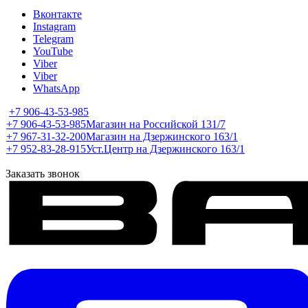
Вконтакте
Instagram
Telegram
YouTube
Viber
Viber
WhatsApp
+7 906-43-53-985
+7 906-43-53-985
Магазин на Российской 131/7
+7 967-31-32-200
Магазин на Дзержинского 163/1
+7 952-83-28-915
Уст.Центр на Дзержинского 163/1
Заказать звонок