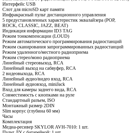
Интерфейс USB
Слот для microSD карт памяти
Инфракрасный пульт дистанционного управления
5 предустановленных характеристик эквалайзера (POP,
ROCK, CLASSIC, JAZZ, BEAT)
Индикация информации ID3 TAG
Режим тонкомпенсации (LOUD)
Режим автоматического программирования радиостанций
Режим сканирования запрограммированных радиостанций
Режим удаленного/местного радиоприема
Режим стерео/моно радиоприема
Линейный стереовыход, RCA
Линейный выход на сабвуфер, RCA
2 видеовыхода, RCA
Линейный аудио/видео вход, RCA
Линейный аудиовход, miniJack
Вход для камеры заднего вида, RCA
Совместимость с кнопками на руле
Стандартный разъем, ISO
Монтажный размер 2DIN
Slim корпус (глубина 60 мм)
Часы
Комплектация
Медиа-ресивер SKYLOR AVH-7010: 1 шт.
Пульт ДУ с батарейкой: 1 шт.