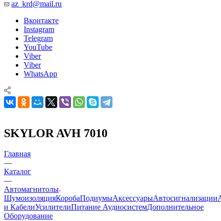
az_krd@mail.ru
Вконтакте
Instagram
Telegram
YouTube
Viber
Viber
WhatsApp
SKYLOR AVH 7010
Главная
—
Каталог
—
Автомагнитолы
Шумоизоляция
Короба
Подиумы
Аксессуары
Автосигнализации
и Кабели
Усилители
Питание Аудиосистем
Дополнительное
Оборудование