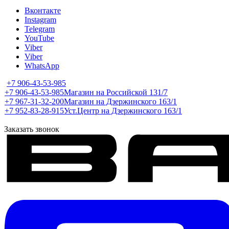
Вконтакте
Instagram
Telegram
YouTube
Viber
Viber
WhatsApp
+7 906-43-53-985
+7 906-43-53-985
Магазин на Российской 131/7
+7 967-31-32-200
Магазин на Дзержинского 163/1
+7 952-83-28-915
Уст.Центр на Дзержинского 163/1
Заказать звонок