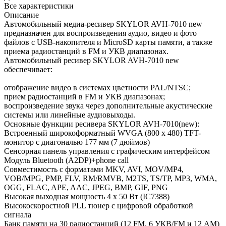
Все характеристики
Описание
Автомобильный медиа-ресивер SKYLOR AVH-7010 new
предназначен для воспроизведения аудио, видео и фото
файлов с USB-накопителя и MicroSD карты памяти, а также
приема радиостанций в FM и УКВ диапазонах.
Автомобильный ресивер SKYLOR AVH-7010 new
обеспечивает:
отображение видео в системах цветности PAL/NTSC;
прием радиостанций в FM и УКВ диапазонах;
воспроизведение звука через дополнительные акустические
системы или линейные аудиовыходы.
Основные функции ресивера SKYLOR AVH-7010(new):
Встроенный широкоформатный WVGA (800 х 480) TFT-
монитор с диагональю 177 мм (7 дюймов)
Сенсорная панель управления с графическим интерфейсом
Модуль Bluetooth (A2DP)+phone call
Совместимость с форматами MKV, AVI, MOV/MP4,
VOB/MPG, PMP, FLV, RM/RMVB, M2TS, TS/TP, MP3, WMA,
OGG, FLAC, APE, AAC, JPEG, BMP, GIF, PNG
Высокая выходная мощность 4 х 50 Вт (IC7388)
Высокоскоростной PLL тюнер с цифровой обработкой
сигнала
Банк памяти на 30 радиостанций (12 FM, 6 УКВ/FM и 12 АМ)