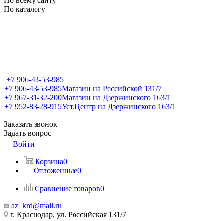
По всему сайту
По каталогу
+7 906-43-53-985
+7 906-43-53-985
Магазин на Российской 131/7
+7 967-31-32-200
Магазин на Дзержинского 163/1
+7 952-83-28-915
Уст.Центр на Дзержинского 163/1
Заказать звонок
Задать вопрос
Войти
Корзина
0
Отложенные
0
Сравнение товаров
0
az_krd@mail.ru
г. Краснодар, ул. Российская 131/7