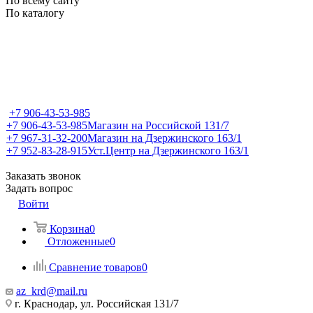
По всему сайту
По каталогу
+7 906-43-53-985
+7 906-43-53-985
Магазин на Российской 131/7
+7 967-31-32-200
Магазин на Дзержинского 163/1
+7 952-83-28-915
Уст.Центр на Дзержинского 163/1
Заказать звонок
Задать вопрос
Войти
Корзина
0
Отложенные
0
Сравнение товаров
0
az_krd@mail.ru
г. Краснодар, ул. Российская 131/7