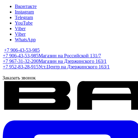
Вконтакте
Instagram
Telegram
YouTube
Viber
Viber
WhatsApp
+7 906-43-53-985
+7 906-43-53-985
Магазин на Российской 131/7
+7 967-31-32-200
Магазин на Дзержинского 163/1
+7 952-83-28-915
Уст.Центр на Дзержинского 163/1
Заказать звонок