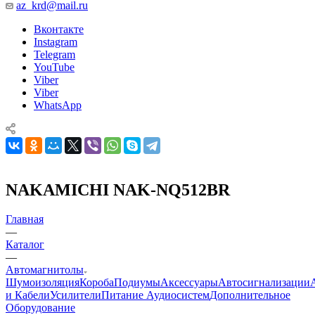
az_krd@mail.ru
Вконтакте
Instagram
Telegram
YouTube
Viber
Viber
WhatsApp
NAKAMICHI NAK-NQ512BR
Главная
—
Каталог
—
Автомагнитолы
Шумоизоляция
Короба
Подиумы
Аксессуары
Автосигнализации
и Кабели
Усилители
Питание Аудиосистем
Дополнительное
Оборудование