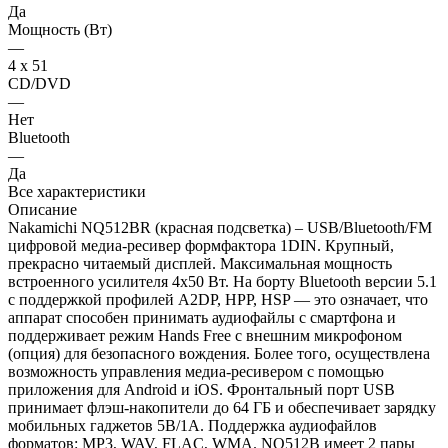
Да
Мощность (Вт)
—
4 х 51
CD/DVD
—
Нет
Bluetooth
—
Да
Все характеристики
Описание
Nakamichi NQ512BR (красная подсветка) – USB/Bluetooth/FM
цифровой медиа-ресивер формфактора 1DIN. Крупный,
прекрасно читаемый дисплей. Максимальная мощность
встроенного усилителя 4х50 Вт. На борту Bluetooth версии 5.1
с поддержкой профилей A2DP, HPP, HSP — это означает, что
аппарат способен принимать аудиофайлы с смартфона и
поддерживает режим Hands Free с внешним микрофоном
(опция) для безопасного вождения. Более того, осуществлена
возможность управления медиа-ресивером с помощью
приложения для Android и iOS. Фронтальный порт USB
принимает флэш-накопители до 64 ГБ и обеспечивает зарядку
мобильных гаджетов 5В/1А. Поддержка аудиофайлов
форматов: MP3, WAV, FLAC, WMA. NQ512B имеет 2 пары