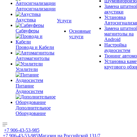
Шумовиброизо
Замена штатно
Автосигнализации
акустики
Установка
Акустика
Услуги
Автосигнализа
Замена штатно
Сабвуферы
Основные
магнитолы на
услуги
Android
Настройка
Провода и Кабели
аудиосистем
Тюнинг автомо
Автомагнитолы
Установка каме
кругового обзо
Усилители
Питание
Аудиосистем
Дополнительное
Оборудование
+7 906-43-53-985
+7 906-43-53-985
Магазин на Российской 131/7