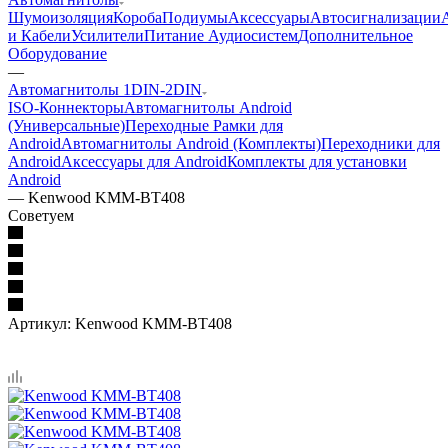
Шумоизоляция
Короба
Подиумы
Аксессуары
Автосигнализации
и Кабели
Усилители
Питание Аудиосистем
Дополнительное
Оборудование
—
Автомагнитолы 1DIN-2DIN
ISO-Коннекторы
Автомагнитолы Android
(Универсальные)
Переходные Рамки для
Android
Автомагнитолы Android (Комплекты)
Переходники для
Android
Аксессуары для Android
Комплекты для установки
Android
—
Kenwood KMM-BT408
Советуем
Артикул:
Kenwood KMM-BT408