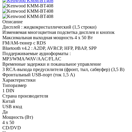
Описание
Дисплей : жидкокристаллический (1,5 строки)
Изменяемая многоцветная подсветка дисплея и кнопок
Максимальная выходная мощность 4 x 50 Вт
FM/AM-тюнер с RDS
Bluetooth v4.2 : A2DP, AVRCP, HFP, PBAP, SPP
Поддерживаемые аудиоформаты :
MP3/WMA/WAV/AAC/FLAC
Временные задержки и поканальное управление
3 RCA-выхода предусилителя (фронт, тыл, сабвуфер) (3,5 В)
Фронтальный USB-порт (ток 1,5 А)
Характеристики
Типоразмер
1 DIN
Страна производителя
Китай
USB вход
Да
Мощность (Вт)
4 х 50
CD/DVD