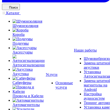
Поиск
Каталог
Шумоизоляция
Короба
Подиумы
Наши работы
Аксессуары
Шумовиброизо
Замена штатно
Автосигнализации
акустики
Установка
Акустика
Услуги
Автосигнализа
Замена штатно
Сабвуферы
Основные
магнитолы на
услуги
Android
Настройка
Провода и Кабели
аудиосистем
Тюнинг автомо
Автомагнитолы
Установка каме