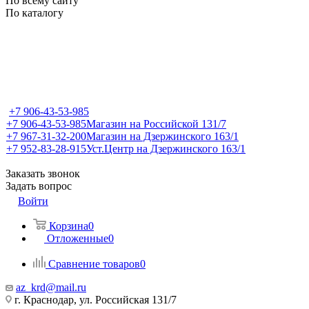
По всему сайту
По каталогу
+7 906-43-53-985
+7 906-43-53-985
Магазин на Российской 131/7
+7 967-31-32-200
Магазин на Дзержинского 163/1
+7 952-83-28-915
Уст.Центр на Дзержинского 163/1
Заказать звонок
Задать вопрос
Войти
Корзина
0
Отложенные
0
Сравнение товаров
0
az_krd@mail.ru
г. Краснодар, ул. Российская 131/7