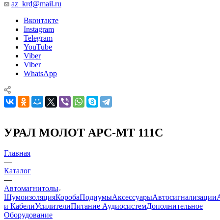
az_krd@mail.ru
Вконтакте
Instagram
Telegram
YouTube
Viber
Viber
WhatsApp
УРАЛ МОЛОТ АРС-МТ 111С
Главная
—
Каталог
—
Автомагнитолы
Шумоизоляция
Короба
Подиумы
Аксессуары
Автосигнализации
и Кабели
Усилители
Питание Аудиосистем
Дополнительное
Оборудование