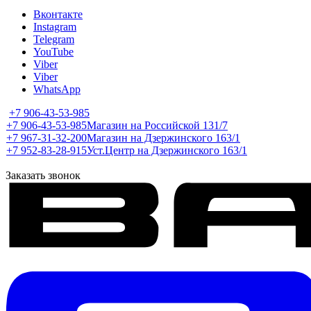
Вконтакте
Instagram
Telegram
YouTube
Viber
Viber
WhatsApp
+7 906-43-53-985
+7 906-43-53-985
Магазин на Российской 131/7
+7 967-31-32-200
Магазин на Дзержинского 163/1
+7 952-83-28-915
Уст.Центр на Дзержинского 163/1
Заказать звонок