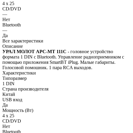
4 х 25
CD/DVD
—
Нет
Bluetooth
—
Да
Все характеристики
Описание
УРАЛ МОЛОТ АРС-МТ 111С
- головное устройство
формата 1 DIN c Bluetooth. Управление радиоприемником с
помощью приложения SmartBT iPlug. Малые габариты.
Голосовой помошник. 1 пара RCA выходов.
Характеристики
Типоразмер
1 DIN
Страна производителя
Китай
USB вход
Да
Мощность (Вт)
4 х 25
CD/DVD
Нет
Bluetooth