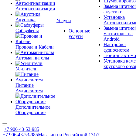
Шумовиброизо
Замена штатно
Автосигнализации
акустики
Установка
Акустика
Услуги
Автосигнализа
Замена штатно
Сабвуферы
Основные
магнитолы на
услуги
Android
Настройка
Провода и Кабели
аудиосистем
Тюнинг автомо
Автомагнитолы
Установка каме
кругового обзо
Усилители
Питание
Аудиосистем
Дополнительное
Оборудование
+7 906-43-53-985
+7 906-43-53-985
Магазин на Российской 131/7