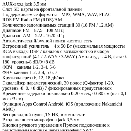
AUX-вход jack 3,5 мм
Слот SD-карты на фронтальной панели
Поддерживаемые форматы MP3, WMA, WAV, FLAC
RDS FM Radio FM (RDS)/AM
Количество запоминаемых станций 30 (18 FM / 12 AM)
Диапазон FM 87,5 - 108 МГц
Диапазон AM 522 - 1620 кГц
Автоматический/ручной поиск частоты есть
Встроенный усилитель 4 х 50 Вт (максимальная мощность)
RCA выходы DSP 7 каналов с возможностью выбора
конфигураций (4.1 / 2-WAY / 3-WAY) Амплитуда - 4 В, фаза 0-
180, уровень-8 dB/0/+8 dB
ФВЧ каналы 1-2, 3-4, 5-6
ФНЧ каналы 1-2, 3-4, 5-6, 7
Крутизна среза 6, 12, 18 дБ/окт
Эквалайзер параметрический, 30 полос (Q-фактор 1-20,
уровень -8, 0, +8 dB) 7 фиксированных предустановок
Временные задержки поканально 0-20 мсек, 0-680 см (шаг 0,1
мсек/3 см)
Функция Apps Control Android, iOS (приложение Nakamichi
AMC)
Беспроводной пульт ДУ ИК, в комплекте
Вход внешнего микрофона jack 3,5 мм
Кнопки рулевого управления Прямое подключение к
резистивным кнопкам через интерфейс SWC.