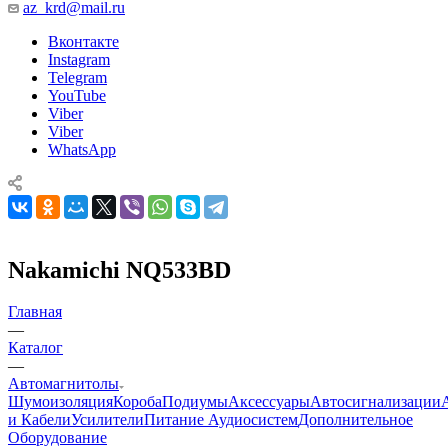
az_krd@mail.ru
Вконтакте
Instagram
Telegram
YouTube
Viber
Viber
WhatsApp
Nakamichi NQ533BD
Главная
—
Каталог
—
Автомагнитолы
Шумоизоляция
Короба
Подиумы
Аксессуары
Автосигнализации
и Кабели
Усилители
Питание Аудиосистем
Дополнительное
Оборудование