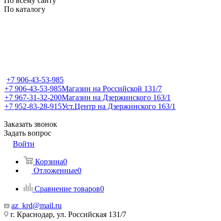
По всему сайту
По каталогу
+7 906-43-53-985
+7 906-43-53-985
Магазин на Российской 131/7
+7 967-31-32-200
Магазин на Дзержинского 163/1
+7 952-83-28-915
Уст.Центр на Дзержинского 163/1
Заказать звонок
Задать вопрос
Войти
Корзина
0
Отложенные
0
Сравнение товаров
0
az_krd@mail.ru
г. Краснодар, ул. Российская 131/7