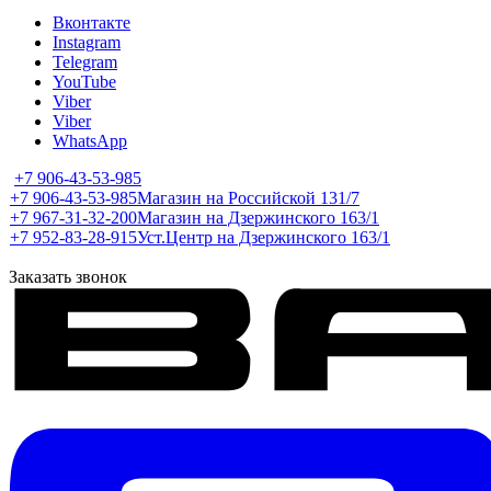
Вконтакте
Instagram
Telegram
YouTube
Viber
Viber
WhatsApp
+7 906-43-53-985
+7 906-43-53-985
Магазин на Российской 131/7
+7 967-31-32-200
Магазин на Дзержинского 163/1
+7 952-83-28-915
Уст.Центр на Дзержинского 163/1
Заказать звонок