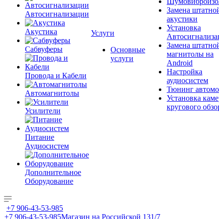
Шумовиброизо
Замена штатно
Автосигнализации
акустики
Установка
Акустика
Услуги
Автосигнализа
Замена штатно
Сабвуферы
Основные
магнитолы на
услуги
Android
Настройка
Провода и Кабели
аудиосистем
Тюнинг автомо
Автомагнитолы
Установка каме
кругового обзо
Усилители
Питание
Аудиосистем
Дополнительное
Оборудование
+7 906-43-53-985
+7 906-43-53-985
Магазин на Российской 131/7