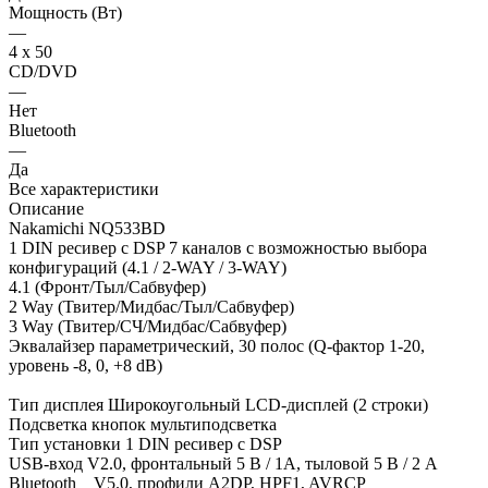
Мощность (Вт)
—
4 х 50
CD/DVD
—
Нет
Bluetooth
—
Да
Все характеристики
Описание
Nakamichi NQ533BD
1 DIN ресивер с DSP 7 каналов с возможностью выбора
конфигураций (4.1 / 2-WAY / 3-WAY)
4.1 (Фронт/Тыл/Сабвуфер)
2 Way (Твитер/Мидбас/Тыл/Сабвуфер)
3 Way (Твитер/СЧ/Мидбас/Сабвуфер)
Эквалайзер параметрический, 30 полос (Q-фактор 1-20,
уровень -8, 0, +8 dB)
Тип дисплея Широкоугольный LCD-дисплей (2 строки)
Подсветка кнопок мультиподсветка
Тип установки 1 DIN ресивер с DSP
USB-вход V2.0, фронтальный 5 B / 1А, тыловой 5 В / 2 А
Bluetooth V5.0, профили A2DP, HPF1, AVRCP