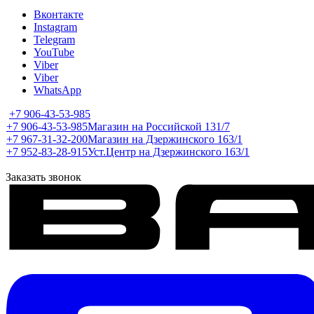
Вконтакте
Instagram
Telegram
YouTube
Viber
Viber
WhatsApp
+7 906-43-53-985
+7 906-43-53-985
Магазин на Российской 131/7
+7 967-31-32-200
Магазин на Дзержинского 163/1
+7 952-83-28-915
Уст.Центр на Дзержинского 163/1
Заказать звонок