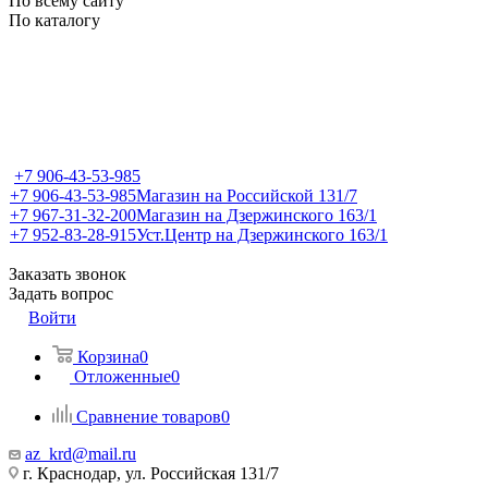
По всему сайту
По каталогу
+7 906-43-53-985
+7 906-43-53-985
Магазин на Российской 131/7
+7 967-31-32-200
Магазин на Дзержинского 163/1
+7 952-83-28-915
Уст.Центр на Дзержинского 163/1
Заказать звонок
Задать вопрос
Войти
Корзина
0
Отложенные
0
Сравнение товаров
0
az_krd@mail.ru
г. Краснодар, ул. Российская 131/7