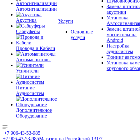
Шумовиброизо
Замена штатно
Автосигнализации
акустики
Установка
Акустика
Услуги
Автосигнализа
Замена штатно
Сабвуферы
Основные
магнитолы на
услуги
Android
Настройка
Провода и Кабели
аудиосистем
Тюнинг автомо
Автомагнитолы
Установка каме
кругового обзо
Усилители
Питание
Аудиосистем
Дополнительное
Оборудование
+7 906-43-53-985
+7 906-43-53-985
Магазин на Российской 131/7