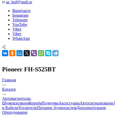
az_krd@mail.ru
Вконтакте
Instagram
Telegram
YouTube
Viber
Viber
WhatsApp
Pioneer FH-S525BT
Главная
—
Каталог
—
Автомагнитолы
Шумоизоляция
Короба
Подиумы
Аксессуары
Автосигнализации
и Кабели
Усилители
Питание Аудиосистем
Дополнительное
Оборудование