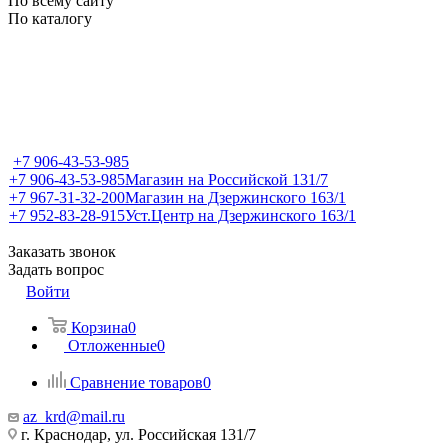
По всему сайту
По каталогу
+7 906-43-53-985
+7 906-43-53-985
Магазин на Российской 131/7
+7 967-31-32-200
Магазин на Дзержинского 163/1
+7 952-83-28-915
Уст.Центр на Дзержинского 163/1
Заказать звонок
Задать вопрос
Войти
Корзина
0
Отложенные
0
Сравнение товаров
0
az_krd@mail.ru
г. Краснодар, ул. Российская 131/7