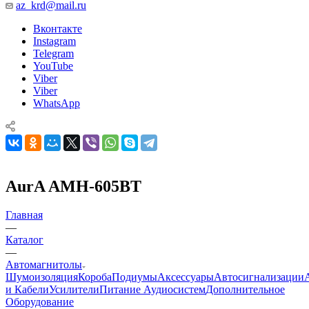
az_krd@mail.ru
Вконтакте
Instagram
Telegram
YouTube
Viber
Viber
WhatsApp
AurA AMH-605BT
Главная
—
Каталог
—
Автомагнитолы
Шумоизоляция
Короба
Подиумы
Аксессуары
Автосигнализации
и Кабели
Усилители
Питание Аудиосистем
Дополнительное
Оборудование