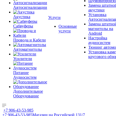
Шумовиброизо
Замена штатно
Автосигнализации
акустики
Установка
Акустика
Услуги
Автосигнализа
Замена штатно
Сабвуферы
Основные
магнитолы на
услуги
Android
Настройка
Провода и Кабели
аудиосистем
Тюнинг автомо
Автомагнитолы
Установка каме
кругового обзо
Усилители
Питание
Аудиосистем
Дополнительное
Оборудование
+7 906-43-53-985
+7 906-43-53-985
Магазин на Российской 131/7