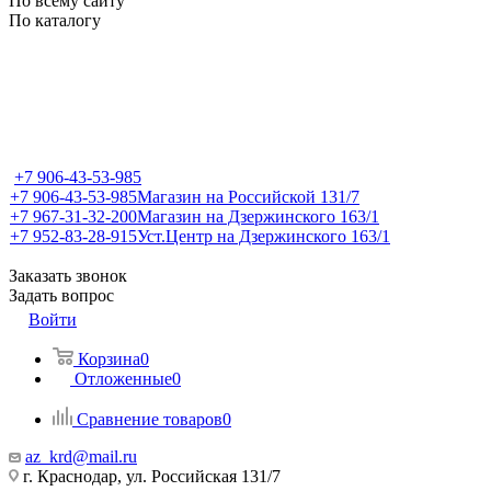
По всему сайту
По каталогу
+7 906-43-53-985
+7 906-43-53-985
Магазин на Российской 131/7
+7 967-31-32-200
Магазин на Дзержинского 163/1
+7 952-83-28-915
Уст.Центр на Дзержинского 163/1
Заказать звонок
Задать вопрос
Войти
Корзина
0
Отложенные
0
Сравнение товаров
0
az_krd@mail.ru
г. Краснодар, ул. Российская 131/7