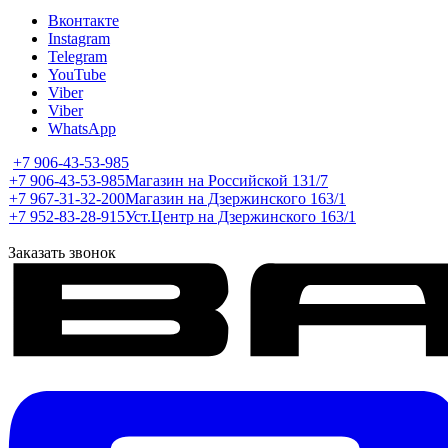
Вконтакте
Instagram
Telegram
YouTube
Viber
Viber
WhatsApp
+7 906-43-53-985
+7 906-43-53-985
Магазин на Российской 131/7
+7 967-31-32-200
Магазин на Дзержинского 163/1
+7 952-83-28-915
Уст.Центр на Дзержинского 163/1
Заказать звонок