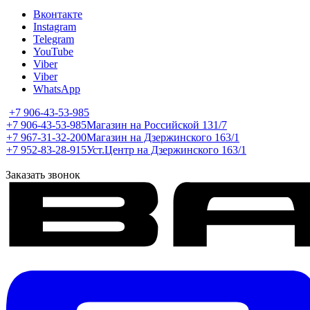
Вконтакте
Instagram
Telegram
YouTube
Viber
Viber
WhatsApp
+7 906-43-53-985
+7 906-43-53-985
Магазин на Российской 131/7
+7 967-31-32-200
Магазин на Дзержинского 163/1
+7 952-83-28-915
Уст.Центр на Дзержинского 163/1
Заказать звонок