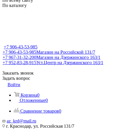
По всему сайту
По каталогу
+7 906-43-53-985
+7 906-43-53-985
Магазин на Российской 131/7
+7 967-31-32-200
Магазин на Дзержинского 163/1
+7 952-83-28-915
Уст.Центр на Дзержинского 163/1
Заказать звонок
Задать вопрос
Войти
Корзина
0
Отложенные
0
Сравнение товаров
0
az_krd@mail.ru
г. Краснодар, ул. Российская 131/7