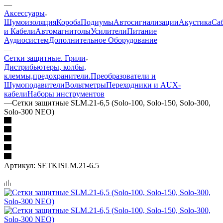
—
Аксессуары
Шумоизоляция
Короба
Подиумы
Автосигнализации
Акустика
Са
и Кабели
Автомагнитолы
Усилители
Питание
Аудиосистем
Дополнительное Оборудование
—
Сетки защитные. Грили
Дистрибьютеры, колбы,
клеммы,предохранители.
Преобразователи и
Шумоподавители
Вольтметры
Переходники и AUX-
кабели
Наборы инструментов
—
Сетки защитные SLM.21-6,5 (Solo-100, Solo-150, Solo-300,
Solo-300 NEO)
Артикул:
SETKISLM.21-6.5