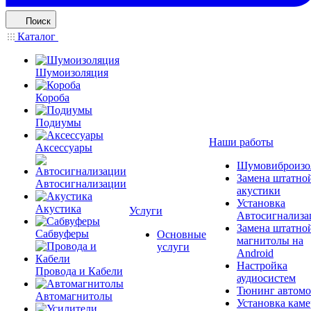
Поиск
Каталог
Шумоизоляция
Короба
Подиумы
Наши работы
Аксессуары
Шумовиброизо
Замена штатно
Автосигнализации
акустики
Установка
Акустика
Услуги
Автосигнализа
Замена штатно
Сабвуферы
Основные
магнитолы на
услуги
Android
Настройка
Провода и Кабели
аудиосистем
Тюнинг автомо
Автомагнитолы
Установка каме