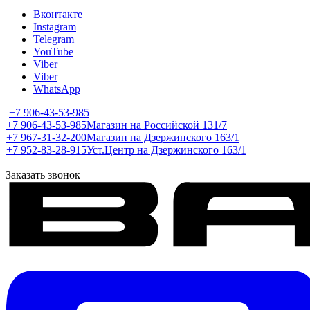
Вконтакте
Instagram
Telegram
YouTube
Viber
Viber
WhatsApp
+7 906-43-53-985
+7 906-43-53-985
Магазин на Российской 131/7
+7 967-31-32-200
Магазин на Дзержинского 163/1
+7 952-83-28-915
Уст.Центр на Дзержинского 163/1
Заказать звонок