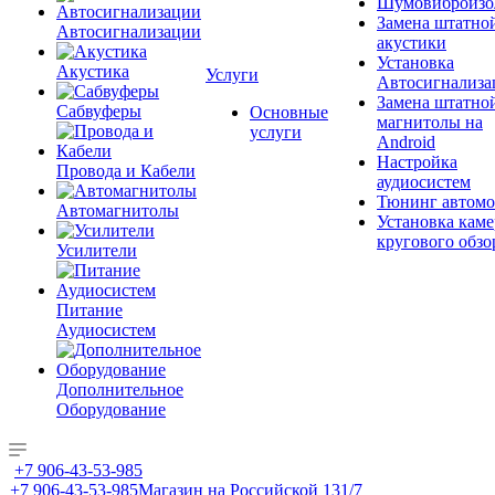
Шумовиброизо
Замена штатно
Автосигнализации
акустики
Установка
Акустика
Услуги
Автосигнализа
Замена штатно
Сабвуферы
Основные
магнитолы на
услуги
Android
Настройка
Провода и Кабели
аудиосистем
Тюнинг автомо
Автомагнитолы
Установка каме
кругового обзо
Усилители
Питание
Аудиосистем
Дополнительное
Оборудование
+7 906-43-53-985
+7 906-43-53-985
Магазин на Российской 131/7