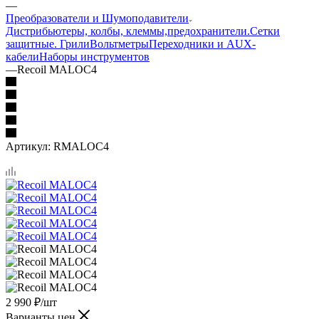
—
Преобразователи и Шумоподавители
Дистрибьютеры, колбы, клеммы,предохранители.
Сетки
защитные. Грили
Вольтметры
Переходники и AUX-
кабели
Наборы инструментов
—
Recoil MALOC4
Артикул:
RMALOC4
2 990
₽
/шт
Варианты цен