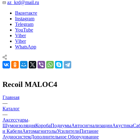
az_krd@mail.ru
Вконтакте
Instagram
Telegram
YouTube
Viber
Viber
WhatsApp
Recoil MALOC4
Главная
—
Каталог
—
Аксессуары
Шумоизоляция
Короба
Подиумы
Автосигнализации
Акустика
Са
и Кабели
Автомагнитолы
Усилители
Питание
Аудиосистем
Дополнительное Оборудование