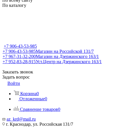
По всему сайту
По каталогу
+7 906-43-53-985
+7 906-43-53-985
Магазин на Российской 131/7
+7 967-31-32-200
Магазин на Дзержинского 163/1
+7 952-83-28-915
Уст.Центр на Дзержинского 163/1
Заказать звонок
Задать вопрос
Войти
Корзина
0
Отложенные
0
Сравнение товаров
0
az_krd@mail.ru
г. Краснодар, ул. Российская 131/7