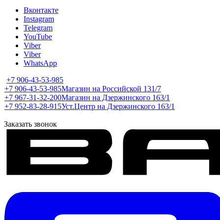
Вконтакте
Instagram
Telegram
YouTube
Viber
Viber
WhatsApp
+7 906-43-53-985
+7 906-43-53-985
Магазин на Российской 131/7
+7 967-31-32-200
Магазин на Дзержинского 163/1
+7 952-83-28-915
Уст.Центр на Дзержинского 163/1
Заказать звонок