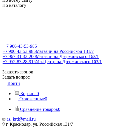
По всему сайту
По каталогу
+7 906-43-53-985
+7 906-43-53-985
Магазин на Российской 131/7
+7 967-31-32-200
Магазин на Дзержинского 163/1
+7 952-83-28-915
Уст.Центр на Дзержинского 163/1
Заказать звонок
Задать вопрос
Войти
Корзина
0
Отложенные
0
Сравнение товаров
0
az_krd@mail.ru
г. Краснодар, ул. Российская 131/7