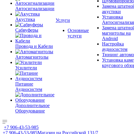
Шумовиброизо
Замена штатно
Автосигнализации
акустики
Установка
Акустика
Услуги
Автосигнализа
Замена штатно
Сабвуферы
Основные
магнитолы на
услуги
Android
Настройка
Провода и Кабели
аудиосистем
Тюнинг автомо
Автомагнитолы
Установка каме
кругового обзо
Усилители
Питание
Аудиосистем
Дополнительное
Оборудование
+7 906-43-53-985
+7 906-43-53-985
Магазин на Российской 131/7