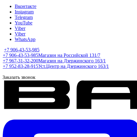
Вконтакте
Instagram
Telegram
YouTube
Viber
Viber
WhatsApp
+7 906-43-53-985
+7 906-43-53-985
Магазин на Российской 131/7
+7 967-31-32-200
Магазин на Дзержинского 163/1
+7 952-83-28-915
Уст.Центр на Дзержинского 163/1
Заказать звонок