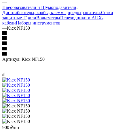
—
Преобразователи и Шумоподавители
Дистрибьютеры, колбы, клеммы,предохранители.
Сетки
защитные. Грили
Вольтметры
Переходники и AUX-
кабели
Наборы инструментов
—
Kicx NF150
Артикул:
Kicx NF150
900
₽
/шт