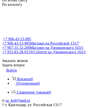
По всему сайту
По каталогу
+7 906-43-53-985
+7 906-43-53-985
Магазин на Российской 131/7
+7 967-31-32-200
Магазин на Дзержинского 163/1
+7 952-83-28-915
Уст.Центр на Дзержинского 163/1
Заказать звонок
Задать вопрос
Войти
Корзина
0
Отложенные
0
Сравнение товаров
0
az_krd@mail.ru
г. Краснодар, ул. Российская 131/7