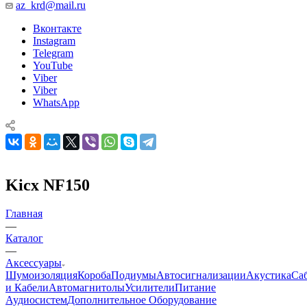
az_krd@mail.ru
Вконтакте
Instagram
Telegram
YouTube
Viber
Viber
WhatsApp
Kicx NF150
Главная
—
Каталог
—
Аксессуары
Шумоизоляция
Короба
Подиумы
Автосигнализации
Акустика
Са
и Кабели
Автомагнитолы
Усилители
Питание
Аудиосистем
Дополнительное Оборудование