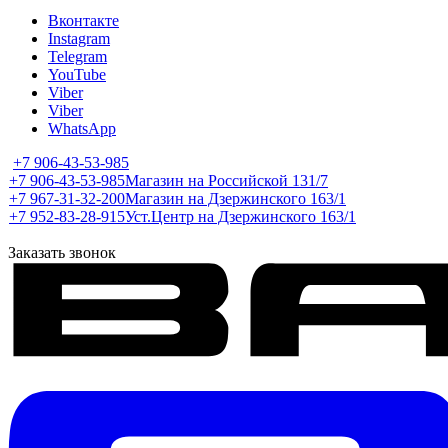
Вконтакте
Instagram
Telegram
YouTube
Viber
Viber
WhatsApp
+7 906-43-53-985
+7 906-43-53-985
Магазин на Российской 131/7
+7 967-31-32-200
Магазин на Дзержинского 163/1
+7 952-83-28-915
Уст.Центр на Дзержинского 163/1
Заказать звонок