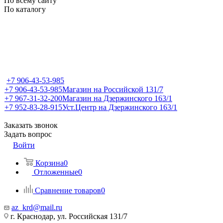
По всему сайту
По каталогу
+7 906-43-53-985
+7 906-43-53-985
Магазин на Российской 131/7
+7 967-31-32-200
Магазин на Дзержинского 163/1
+7 952-83-28-915
Уст.Центр на Дзержинского 163/1
Заказать звонок
Задать вопрос
Войти
Корзина
0
Отложенные
0
Сравнение товаров
0
az_krd@mail.ru
г. Краснодар, ул. Российская 131/7