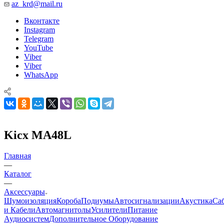
az_krd@mail.ru
Вконтакте
Instagram
Telegram
YouTube
Viber
Viber
WhatsApp
Kicx MA48L
Главная
—
Каталог
—
Аксессуары
Шумоизоляция
Короба
Подиумы
Автосигнализации
Акустика
Са
и Кабели
Автомагнитолы
Усилители
Питание
Аудиосистем
Дополнительное Оборудование