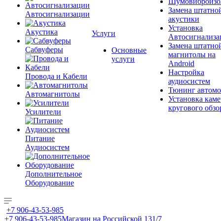
Шумовиброизо
Замена штатно
Автосигнализации
акустики
Установка
Акустика
Услуги
Автосигнализа
Замена штатно
Сабвуферы
Основные
магнитолы на
услуги
Android
Настройка
Провода и Кабели
аудиосистем
Тюнинг автомо
Автомагнитолы
Установка каме
кругового обзо
Усилители
Питание
Аудиосистем
Дополнительное
Оборудование
+7 906-43-53-985
+7 906-43-53-985
Магазин на Российской 131/7