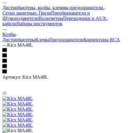
—
Дистрибьютеры, колбы, клеммы,предохранители.
Сетки защитные. Грили
Преобразователи и
Шумоподавители
Вольтметры
Переходники и AUX-
кабели
Наборы инструментов
—
Колбы
Дистрибьютеры
Клемы
Предохранители
Коннекторы RCA
—
Kicx MA48L
Артикул:
Kicx MA48L