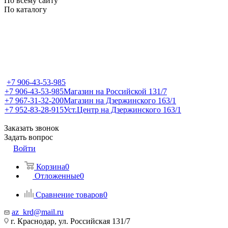
По всему сайту
По каталогу
+7 906-43-53-985
+7 906-43-53-985
Магазин на Российской 131/7
+7 967-31-32-200
Магазин на Дзержинского 163/1
+7 952-83-28-915
Уст.Центр на Дзержинского 163/1
Заказать звонок
Задать вопрос
Войти
Корзина
0
Отложенные
0
Сравнение товаров
0
az_krd@mail.ru
г. Краснодар, ул. Российская 131/7