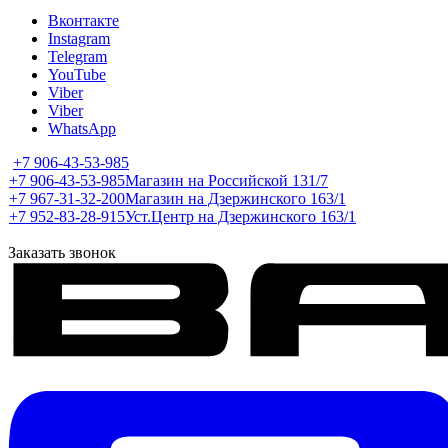
Вконтакте
Instagram
Telegram
YouTube
Viber
Viber
WhatsApp
+7 906-43-53-985
+7 906-43-53-985
Магазин на Российской 131/7
+7 967-31-32-200
Магазин на Дзержинского 163/1
+7 952-83-28-915
Уст.Центр на Дзержинского 163/1
Заказать звонок