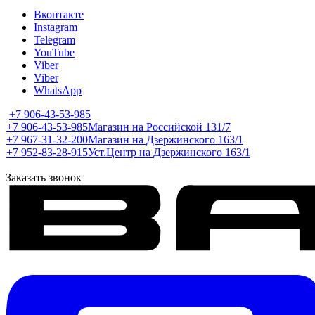
Вконтакте
Instagram
Telegram
YouTube
Viber
Viber
WhatsApp
+7 906-43-53-985
+7 906-43-53-985
Магазин на Российской 131/7
+7 967-31-32-200
Магазин на Дзержинского 163/1
+7 952-83-28-915
Уст.Центр на Дзержинского 163/1
Заказать звонок