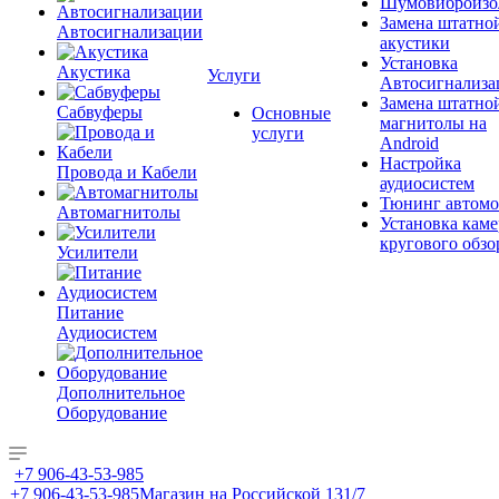
Шумовиброизо
Замена штатно
Автосигнализации
акустики
Установка
Акустика
Услуги
Автосигнализа
Замена штатно
Сабвуферы
Основные
магнитолы на
услуги
Android
Настройка
Провода и Кабели
аудиосистем
Тюнинг автомо
Автомагнитолы
Установка каме
кругового обзо
Усилители
Питание
Аудиосистем
Дополнительное
Оборудование
+7 906-43-53-985
+7 906-43-53-985
Магазин на Российской 131/7