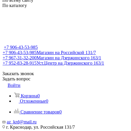
По всему сайту
По каталогу
+7 906-43-53-985
+7 906-43-53-985
Магазин на Российской 131/7
+7 967-31-32-200
Магазин на Дзержинского 163/1
+7 952-83-28-915
Уст.Центр на Дзержинского 163/1
Заказать звонок
Задать вопрос
Войти
Корзина
0
Отложенные
0
Сравнение товаров
0
az_krd@mail.ru
г. Краснодар, ул. Российская 131/7