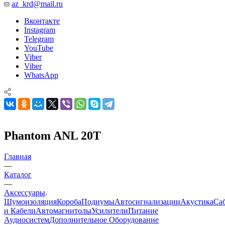
az_krd@mail.ru
Вконтакте
Instagram
Telegram
YouTube
Viber
Viber
WhatsApp
Phantom ANL 20T
Главная
—
Каталог
—
Аксессуары
Шумоизоляция
Короба
Подиумы
Автосигнализации
Акустика
Са
и Кабели
Автомагнитолы
Усилители
Питание
Аудиосистем
Дополнительное Оборудование