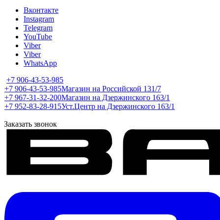
Вконтакте
Instagram
Telegram
YouTube
Viber
Viber
WhatsApp
+7 906-43-53-985
+7 906-43-53-985
Магазин на Российской 131/7
+7 967-31-32-200
Магазин на Дзержинского 163/1
+7 952-83-28-915
Уст.Центр на Дзержинского 163/1
Заказать звонок