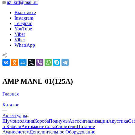
az_krd@mail.ru
Вконтакте
Instagram
Telegram
YouTube
Viber
Viber
WhatsApp
AMP MANL-01(125A)
Главная
—
Каталог
—
Аксессуары
Шумоизоляция
Короба
Подиумы
Автосигнализации
Акустика
Са
и Кабели
Автомагнитолы
Усилители
Питание
Аудиосистем
Дополнительное Оборудование