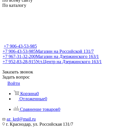
По всему сайту
По каталогу
+7 906-43-53-985
+7 906-43-53-985
Магазин на Российской 131/7
+7 967-31-32-200
Магазин на Дзержинского 163/1
+7 952-83-28-915
Уст.Центр на Дзержинского 163/1
Заказать звонок
Задать вопрос
Войти
Корзина
0
Отложенные
0
Сравнение товаров
0
az_krd@mail.ru
г. Краснодар, ул. Российская 131/7