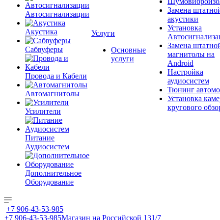
Шумовиброизо
Замена штатно
Автосигнализации
акустики
Установка
Акустика
Услуги
Автосигнализа
Замена штатно
Сабвуферы
Основные
магнитолы на
услуги
Android
Настройка
Провода и Кабели
аудиосистем
Тюнинг автомо
Автомагнитолы
Установка каме
кругового обзо
Усилители
Питание
Аудиосистем
Дополнительное
Оборудование
+7 906-43-53-985
+7 906-43-53-985
Магазин на Российской 131/7