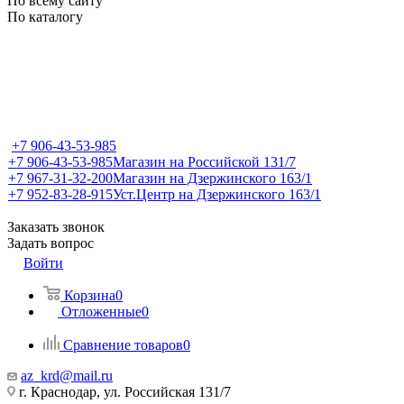
По всему сайту
По каталогу
+7 906-43-53-985
+7 906-43-53-985
Магазин на Российской 131/7
+7 967-31-32-200
Магазин на Дзержинского 163/1
+7 952-83-28-915
Уст.Центр на Дзержинского 163/1
Заказать звонок
Задать вопрос
Войти
Корзина
0
Отложенные
0
Сравнение товаров
0
az_krd@mail.ru
г. Краснодар, ул. Российская 131/7