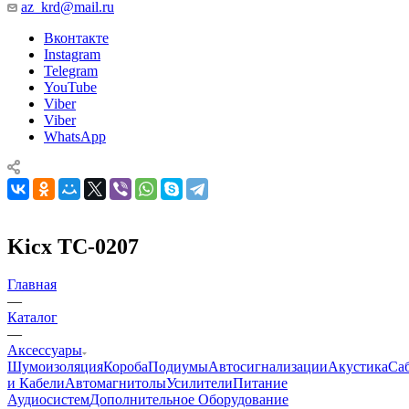
az_krd@mail.ru
Вконтакте
Instagram
Telegram
YouTube
Viber
Viber
WhatsApp
Kicx TC-0207
Главная
—
Каталог
—
Аксессуары
Шумоизоляция
Короба
Подиумы
Автосигнализации
Акустика
Са
и Кабели
Автомагнитолы
Усилители
Питание
Аудиосистем
Дополнительное Оборудование