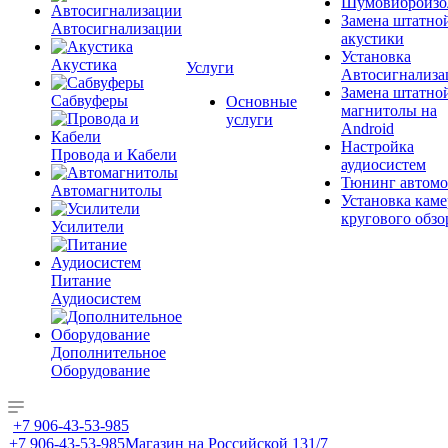
Шумовиброизо
Замена штатно
Автосигнализации
акустики
Установка
Акустика
Услуги
Автосигнализа
Замена штатно
Сабвуферы
Основные
магнитолы на
услуги
Android
Настройка
Провода и Кабели
аудиосистем
Тюнинг автомо
Автомагнитолы
Установка каме
кругового обзо
Усилители
Питание
Аудиосистем
Дополнительное
Оборудование
+7 906-43-53-985
+7 906-43-53-985
Магазин на Российской 131/7