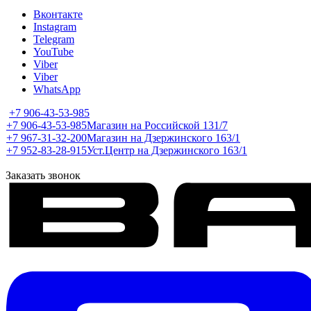
Вконтакте
Instagram
Telegram
YouTube
Viber
Viber
WhatsApp
+7 906-43-53-985
+7 906-43-53-985
Магазин на Российской 131/7
+7 967-31-32-200
Магазин на Дзержинского 163/1
+7 952-83-28-915
Уст.Центр на Дзержинского 163/1
Заказать звонок