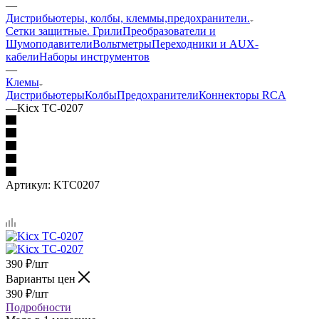
—
Дистрибьютеры, колбы, клеммы,предохранители.
Сетки защитные. Грили
Преобразователи и
Шумоподавители
Вольтметры
Переходники и AUX-
кабели
Наборы инструментов
—
Клемы
Дистрибьютеры
Колбы
Предохранители
Коннекторы RCA
—
Kicx TC-0207
Артикул:
KTC0207
390
₽
/шт
Варианты цен
390
₽
/шт
Подробности