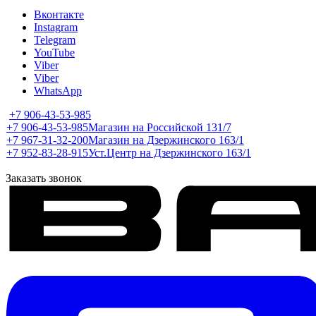
Вконтакте
Instagram
Telegram
YouTube
Viber
Viber
WhatsApp
+7 906-43-53-985
+7 906-43-53-985
Магазин на Российской 131/7
+7 967-31-32-200
Магазин на Дзержинского 163/1
+7 952-83-28-915
Уст.Центр на Дзержинского 163/1
Заказать звонок