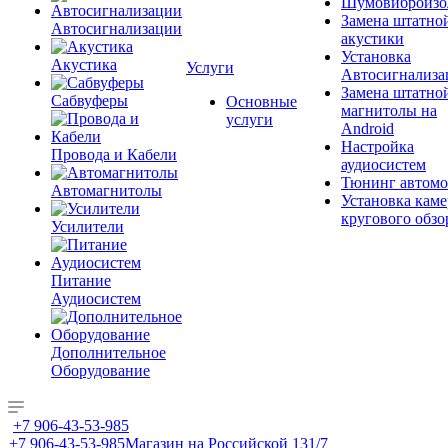
Шумовиброизо
Замена штатно
Автосигнализации
акустики
Установка
Акустика
Услуги
Автосигнализа
Замена штатно
Сабвуферы
Основные
магнитолы на
услуги
Android
Настройка
Провода и Кабели
аудиосистем
Тюнинг автомо
Автомагнитолы
Установка каме
кругового обзо
Усилители
Питание
Аудиосистем
Дополнительное
Оборудование
+7 906-43-53-985
+7 906-43-53-985
Магазин на Российской 131/7