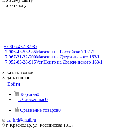
По всему сайту
По каталогу
+7 906-43-53-985
+7 906-43-53-985
Магазин на Российской 131/7
+7 967-31-32-200
Магазин на Дзержинского 163/1
+7 952-83-28-915
Уст.Центр на Дзержинского 163/1
Заказать звонок
Задать вопрос
Войти
Корзина
0
Отложенные
0
Сравнение товаров
0
az_krd@mail.ru
г. Краснодар, ул. Российская 131/7