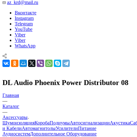
az_krd@mail.ru
Вконтакте
Instagram
Telegram
YouTube
Viber
Viber
WhatsApp
DL Audio Phoenix Power Distributor 08
Главная
—
Каталог
—
Аксессуары
Шумоизоляция
Короба
Подиумы
Автосигнализации
Акустика
Са
и Кабели
Автомагнитолы
Усилители
Питание
Аудиосистем
Дополнительное Оборудование