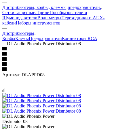
—
Дистрибьютеры, колбы, клеммы,предохранители.
Сетки защитные. Грили
Преобразователи и
Шумоподавители
Вольтметры
Переходники и AUX-
кабели
Наборы инструментов
—
Дистрибьютеры
Колбы
Клемы
Предохранители
Коннекторы RCA
—
DL Audio Phoenix Power Distributor 08
Артикул:
DLAPPD08